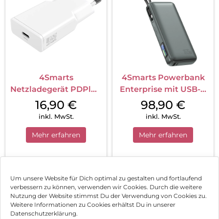
4Smarts
4Smarts Powerbank
Netzladegerät PDPlug
Enterprise mit USB-C
Slim 30W GaN 1C Weiß
Kabel 20000 mAh
16,90
€
98,90
€
165W Spacegrau
inkl. MwSt.
inkl. MwSt.
Mehr erfahren
Mehr erfahren
1
2
Nächste
Um unsere Website für Dich optimal zu gestalten und fortlaufend
verbessern zu können, verwenden wir Cookies. Durch die weitere
Nutzung der Website stimmst Du der Verwendung von Cookies zu.
Impressum
Weitere Informationen zu Cookies erhältst Du in unserer
Datenschutzerklärung.