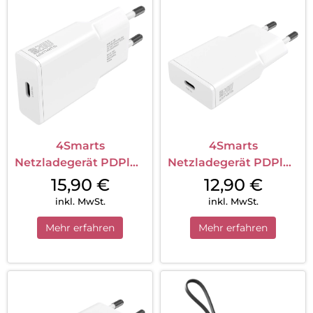
4Smarts
4Smarts
Netzladegerät PDPlug
Netzladegerät PDPlug
Slim 20W GaN 1C und
Slim 20W GaN 1C Weiß
15,90
€
12,90
€
USB-C Kabel 1,5 m
inkl. MwSt.
inkl. MwSt.
Weiß
Mehr erfahren
Mehr erfahren