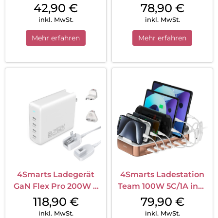
Steckdosen Weiß
USB-C + 1 USB-A Travel
42,90
€
78,90
€
Edition Weiß
inkl. MwSt.
inkl. MwSt.
Mehr erfahren
Mehr erfahren
4Smarts Ladegerät
4Smarts Ladestation
GaN Flex Pro 200W 4
Team 100W 5C/1A inkl.
USB-C Travel Edition
6 Kabel Kupfer
118,90
€
79,90
€
Weiß
inkl. MwSt.
inkl. MwSt.