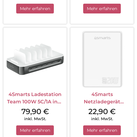
Mehr erfahren
Mehr erfahren
4Smarts Ladestation
4Smarts
Team 100W 5C/1A inkl.
Netzladegerät
6 Kabel Silber
FlatPlug Duos 20W
79,90
€
22,90
€
GaN 1C+1A Weiß
inkl. MwSt.
inkl. MwSt.
Mehr erfahren
Mehr erfahren