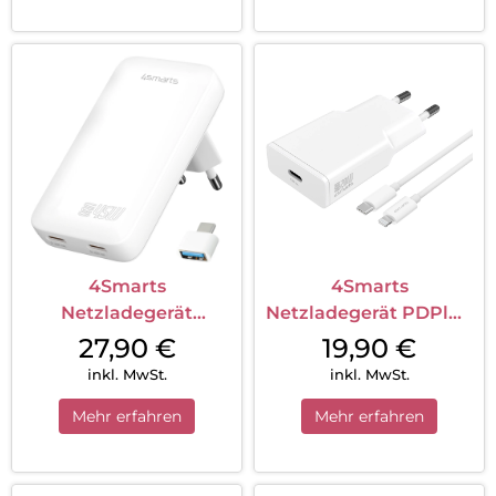
4Smarts
4Smarts
Netzladegerät
Netzladegerät PDPlug
FlatPlug Slim Dual
Slim 20W GaN 1C +
27,90
€
19,90
€
45W GaN 2C Weiß
USB-C Lightning
inkl. MwSt.
inkl. MwSt.
Kabel Weiß
Mehr erfahren
Mehr erfahren