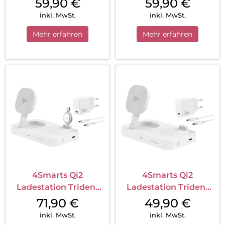
59,90
€
59,90
€
Watch Weiß
Samsung Watch Weiß
inkl. MwSt.
inkl. MwSt.
Mehr erfahren
Mehr erfahren
4Smarts Qi2
4Smarts Qi2
Ladestation Trident
Ladestation Trident
mit MFi Fast Charger
Weiß
71,90
€
49,90
€
für Apple Watch Weiß
inkl. MwSt.
inkl. MwSt.