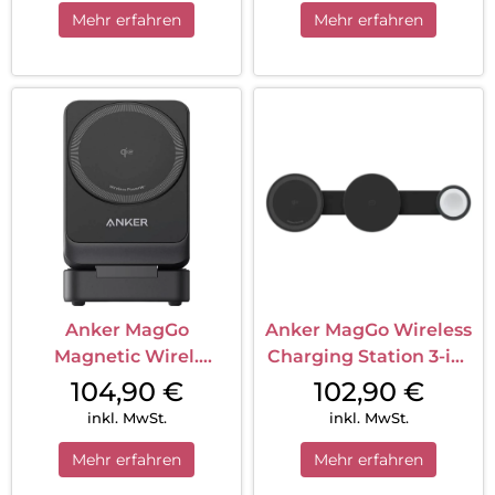
Mehr erfahren
Mehr erfahren
Anker MagGo
Anker MagGo Wireless
Magnetic Wirel.
Charging Station 3-in-
Charg.15 W Fold.3-in-1
1 Foldable Pad
104,90
€
102,90
€
m.Charg.Bundle EU
Schwarz
inkl. MwSt.
inkl. MwSt.
Plug Black
Mehr erfahren
Mehr erfahren