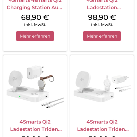
4Smarts 4smarts Qi2
4Smarts Qi2
Charging Station Aura
Ladestation
Sound Spacegrau
ChargeBot Sound
68,90
€
98,90
€
Spacegrau
inkl. MwSt.
inkl. MwSt.
Mehr erfahren
Mehr erfahren
4Smarts Qi2
4Smarts Qi2
Ladestation Trident
Ladestation Trident
mit Charger für Apple
mit Charger für