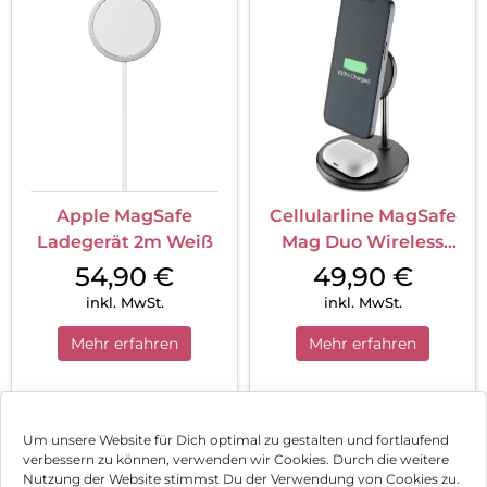
Apple MagSafe
Cellularline MagSafe
Ladegerät 2m Weiß
Mag Duo Wireless
Charger Black
54,90
€
49,90
€
inkl. MwSt.
inkl. MwSt.
Mehr erfahren
Mehr erfahren
1
2
3
Nächste
Um unsere Website für Dich optimal zu gestalten und fortlaufend
verbessern zu können, verwenden wir Cookies. Durch die weitere
Nutzung der Website stimmst Du der Verwendung von Cookies zu.