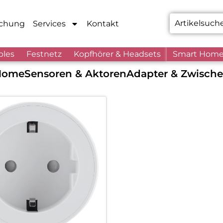
chung
Services
Kontakt
bles
Festnetz
Kopfhörer & Headsets
Smart Hom
Home
Sensoren & Aktoren
Adapter & Zwische