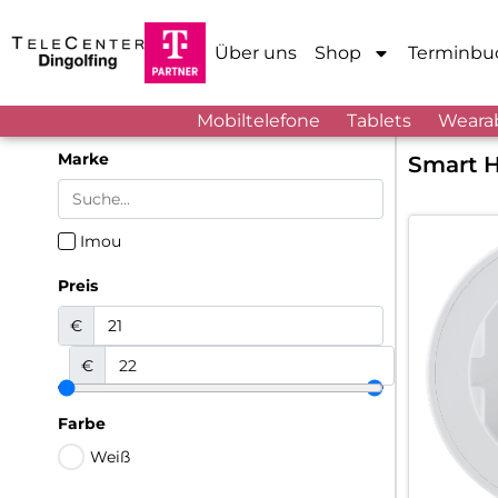
Über uns
Shop
Terminbu
Mobiltelefone
Tablets
Weara
Marke
Smart 
Imou
Preis
€
€
Farbe
Weiß