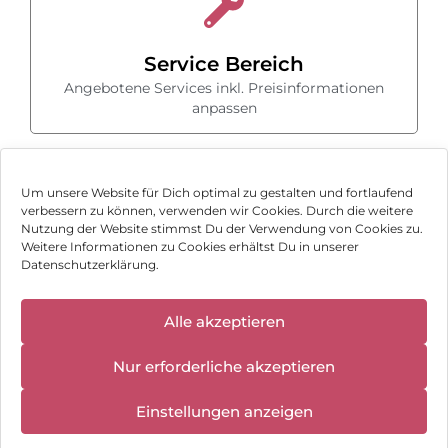
Service Bereich
Angebotene Services inkl. Preisinformationen
anpassen
Um unsere Website für Dich optimal zu gestalten und fortlaufend
verbessern zu können, verwenden wir Cookies. Durch die weitere
Nutzung der Website stimmst Du der Verwendung von Cookies zu.
Impressum
Weitere Informationen zu Cookies erhältst Du in unserer
Datenschutzerklärung.
AGB
✕
Datenschutz
Alle akzeptieren
Wir haben
geschlossen:
Vertrag widerrufen
Nur erforderliche akzeptieren
10.08.2026 -
18.08.2026
Hinweis zur Batterieentsorgung
Einstellungen anzeigen
Newsletter