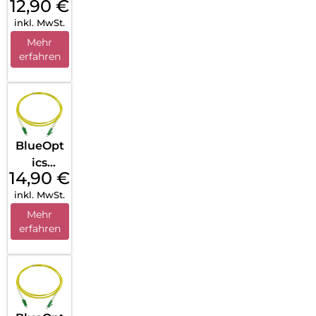
12,90
€
Patchka
inkl. MwSt.
bel
U/UTP
Mehr
erfahren
Grau
BlueOpt
ics
14,90
€
Simplex
inkl. MwSt.
LWL
Patchka
Mehr
erfahren
bel LC-
APC
Singlem
ode 5 m
Yellow