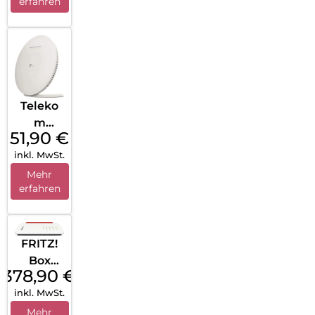
erfahren
Teleko
m
51,90
€
Speed
inkl. MwSt.
Home
WiFi
Mehr
erfahren
Solo
refurbis
hed
Weiß
FRITZ!
Box
378,90
€
7690
inkl. MwSt.
Weiß
Mehr