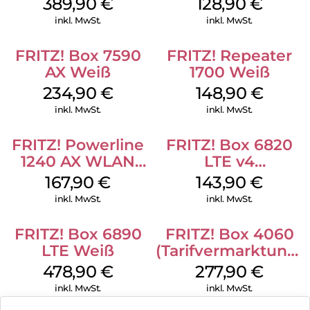
389,90
€
128,90
€
inkl. MwSt.
inkl. MwSt.
FRITZ! Box 7590
FRITZ! Repeater
AX Weiß
1700 Weiß
234,90
€
148,90
€
inkl. MwSt.
inkl. MwSt.
FRITZ! Powerline
FRITZ! Box 6820
1240 AX WLAN
LTE v4
Set Weiß
(Tarifvermarktung)
167,90
€
143,90
€
Weiß
inkl. MwSt.
inkl. MwSt.
FRITZ! Box 6890
FRITZ! Box 4060
LTE Weiß
(Tarifvermarktung)
Weiß
478,90
€
277,90
€
inkl. MwSt.
inkl. MwSt.