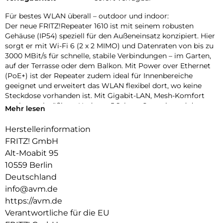
Für bestes WLAN überall – outdoor und indoor:
Der neue FRITZ!Repeater 1610 ist mit seinem robusten
Gehäuse (IP54) speziell für den Außeneinsatz konzipiert. Hier
sorgt er mit Wi-Fi 6 (2 x 2 MIMO) und Datenraten von bis zu
3000 MBit/s für schnelle, stabile Verbindungen – im Garten,
auf der Terrasse oder dem Balkon. Mit Power over Ethernet
(PoE+) ist der Repeater zudem ideal für Innenbereiche
geeignet und erweitert das WLAN flexibel dort, wo keine
Steckdose vorhanden ist. Mit Gigabit-LAN, Mesh-Komfort
sowie regelmäßigen Updates, 5 Jahren Garantie und dem
Mehr lesen
bewährten FRITZ!OS ist der FRITZ!Repeater 1610 die smarte
Erweiterung für anspruchsvolle WLAN-Umgebungen –
Herstellerinformation
sowohl draußen als auch drinnen.
FRITZ! GmbH
Robust im Außeneinsatz – einfache Einrichtung:
Alt-Moabit 95
Der FRITZ!Repeater 1610 Outdoor überzeugt mit seinem
10559 Berlin
kompakten, nach IP54 zertifizierten Gehäuse bei Wind und
Deutschland
Wetter. Zwei im Lieferumfang enthaltene Adapter – weiß für
info@avm.de
außen, rot für innen – ermöglichen eine einfache und stabile
https://avm.de
Befestigung an unterschiedlichen Einsatzorten. Das
beiliegende flache LAN-Kabel lässt sich problemlos durch
Verantwortliche für die EU
viele Fenster führen ideal für die schnelle Installation im