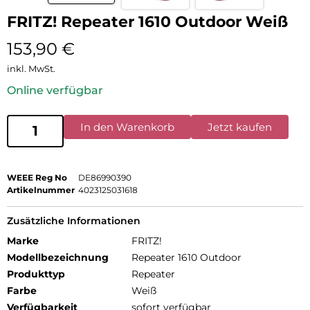
FRITZ! Repeater 1610 Outdoor Weiß
153,90
€
inkl. MwSt.
Online verfügbar
In den Warenkorb
Jetzt kaufen
WEEE Reg No
DE86990390
Artikelnummer
4023125031618
Zusätzliche Informationen
Marke
FRITZ!
Modellbezeichnung
Repeater 1610 Outdoor
Produkttyp
Repeater
Farbe
Weiß
Verfügbarkeit
sofort verfügbar