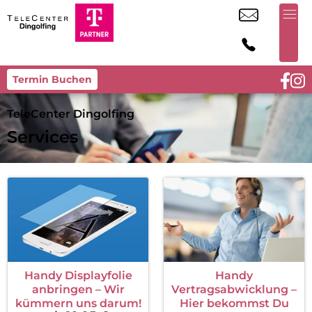
Termin Buchen
TeleCenter Dingolfing
Services
Handy Displayfolie
Handy
anbringen – Wir
Vertragsabwicklung –
kümmern uns darum!
Hier bekommst Du