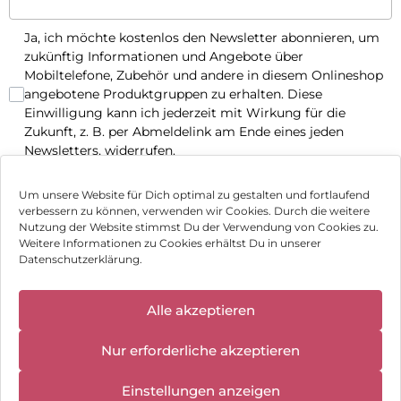
Ja, ich möchte kostenlos den Newsletter abonnieren, um
zukünftig Informationen und Angebote über
Mobiltelefone, Zubehör und andere in diesem Onlineshop
angebotene Produktgruppen zu erhalten. Diese
Einwilligung kann ich jederzeit mit Wirkung für die
Zukunft, z. B. per Abmeldelink am Ende eines jeden
Newsletters, widerrufen.
Jetzt anmelden
Um unsere Website für Dich optimal zu gestalten und fortlaufend
verbessern zu können, verwenden wir Cookies. Durch die weitere
Nutzung der Website stimmst Du der Verwendung von Cookies zu.
Impressum
Weitere Informationen zu Cookies erhältst Du in unserer
Datenschutzerklärung.
AGB
✕
Datenschutz
Alle akzeptieren
Wir haben
geschlossen:
Vertrag widerrufen
Nur erforderliche akzeptieren
10.08.2026 -
18.08.2026
Hinweis zur Batterieentsorgung
Einstellungen anzeigen