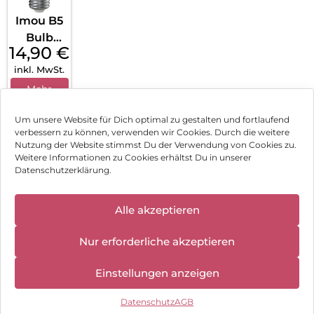
Imou B5
Bulb
14,90
€
Weiß
inkl. MwSt.
Mehr
erfahren
Um unsere Website für Dich optimal zu gestalten und fortlaufend
verbessern zu können, verwenden wir Cookies. Durch die weitere
Nutzung der Website stimmst Du der Verwendung von Cookies zu.
Impressum
Weitere Informationen zu Cookies erhältst Du in unserer
Datenschutzerklärung.
AGB
✕
Datenschutz
Alle akzeptieren
Wir haben
geschlossen:
Vertrag widerrufen
Nur erforderliche akzeptieren
10.08.2026 -
18.08.2026
Hinweis zur Batterieentsorgung
Einstellungen anzeigen
Newsletter
Datenschutz
AGB
©
2026
, Brodos AG – All Rights Reserved.