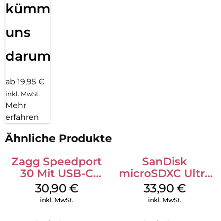
kümmern
uns
darum!
ab 19,95 €
inkl. MwSt.
Mehr
erfahren
Ähnliche Produkte
Zagg Speedport
SanDisk
30 Mit USB-C
microSDXC Ultra
Kabel Weiß
128 GB + Adapter
30,90
€
33,90
€
Mobile
inkl. MwSt.
inkl. MwSt.