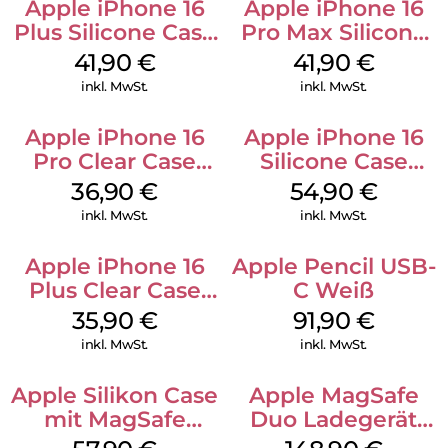
Apple iPhone 16
Apple iPhone 16
Plus Silicone Case
Pro Max Silicone
MagSafe Stone
Case MagSafe
41,90
€
41,90
€
Gray
Ultramarine
inkl. MwSt.
inkl. MwSt.
Apple iPhone 16
Apple iPhone 16
Pro Clear Case
Silicone Case
MagSafe
MagSafe Lake
36,90
€
54,90
€
Transparent
Green
inkl. MwSt.
inkl. MwSt.
Apple iPhone 16
Apple Pencil USB-
Plus Clear Case
C Weiß
MagSafe
35,90
€
91,90
€
Transparent
inkl. MwSt.
inkl. MwSt.
Apple Silikon Case
Apple MagSafe
mit MagSafe
Duo Ladegerät
iPhone 14 Pro
Weiß