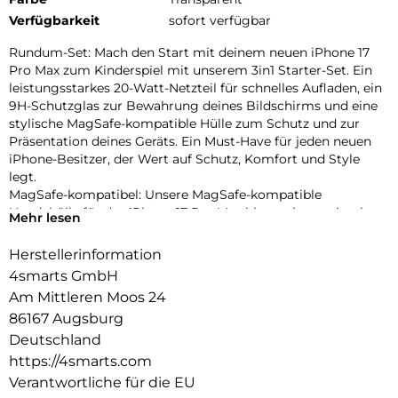
Verfügbarkeit
sofort verfügbar
Rundum-Set: Mach den Start mit deinem neuen iPhone 17
Pro Max zum Kinderspiel mit unserem 3in1 Starter-Set. Ein
leistungsstarkes 20-Watt-Netzteil für schnelles Aufladen, ein
9H-Schutzglas zur Bewahrung deines Bildschirms und eine
stylische MagSafe-kompatible Hülle zum Schutz und zur
Präsentation deines Geräts. Ein Must-Have für jeden neuen
iPhone-Besitzer, der Wert auf Schutz, Komfort und Style
legt.
MagSafe-kompatibel: Unsere MagSafe-kompatible
Handyhülle für das iPhone 17 Pro Max bietet eine optimale
Mehr lesen
Ausrichtung der integrierten Magnete, die sich perfekt an
das Smartphone anpassen. Dies ermöglicht eine mühelose
Herstellerinformation
Befestigung und schnelleres kabelloses Laden.
4smarts GmbH
Effizientes Aufladen: Mit dem PDPlug Slim 20W GaN
Am Mittleren Moos 24
Netzladegerät kannst du dein neues iPhone 17 Pro Max
86167 Augsburg
schnell und effizient aufladen. Dank des USB-C Ports mit
Power Delivery 3.0 bist du mit bis zu 20 Watt Ladeleistung
Deutschland
bestens versorgt.
https://4smarts.com
Vollständiger Schutz: Erlebe den ultimativen Rundumschutz
Verantwortliche für die EU
mit unserer Kombination aus 9H-Schutzglas und MagSafe-