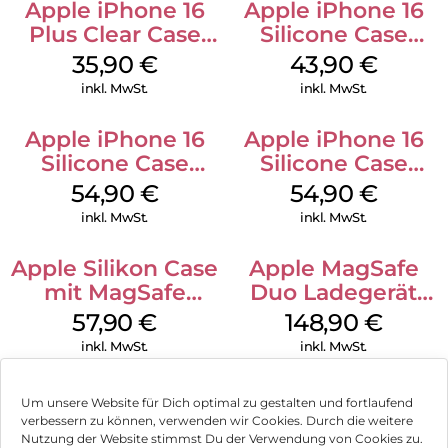
Apple iPhone 16
Apple iPhone 16
Plus Clear Case
Silicone Case
MagSafe
MagSafe Plum
35,90
€
43,90
€
Transparent
inkl. MwSt.
inkl. MwSt.
Apple iPhone 16
Apple iPhone 16
Silicone Case
Silicone Case
MagSafe Black
MagSafe Lake
54,90
€
54,90
€
Green
inkl. MwSt.
inkl. MwSt.
Apple Silikon Case
Apple MagSafe
mit MagSafe
Duo Ladegerät
iPhone 14 Pro
Weiß
57,90
€
148,90
€
(PRODUCT)RED
inkl. MwSt.
inkl. MwSt.
Um unsere Website für Dich optimal zu gestalten und fortlaufend
verbessern zu können, verwenden wir Cookies. Durch die weitere
Nutzung der Website stimmst Du der Verwendung von Cookies zu.