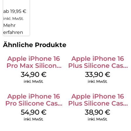
ab 19,95 €
inkl. MwSt.
Mehr
erfahren
Ähnliche Produkte
Apple iPhone 16
Apple iPhone 16
Pro Max Silicone
Plus Silicone Case
Case MagSafe
MagSafe Lake
34,90
€
33,90
€
Denim
Green
inkl. MwSt.
inkl. MwSt.
Apple iPhone 16
Apple iPhone 16
Pro Silicone Case
Plus Silicone Case
MagSafe Black
MagSafe Denim
54,90
€
38,90
€
inkl. MwSt.
inkl. MwSt.