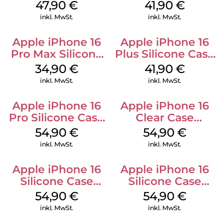
MagSafe Denim
Case MagSafe
47,90
€
41,90
€
Ultramarine
inkl. MwSt.
inkl. MwSt.
Apple iPhone 16
Apple iPhone 16
Pro Max Silicone
Plus Silicone Case
Case MagSafe
MagSafe Stone
34,90
€
41,90
€
Denim
Gray
inkl. MwSt.
inkl. MwSt.
Apple iPhone 16
Apple iPhone 16
Pro Silicone Case
Clear Case
MagSafe Black
MagSafe
54,90
€
54,90
€
Transparent
inkl. MwSt.
inkl. MwSt.
Apple iPhone 16
Apple iPhone 16
Silicone Case
Silicone Case
MagSafe Black
MagSafe Lake
54,90
€
54,90
€
Green
inkl. MwSt.
inkl. MwSt.