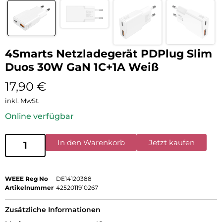
4Smarts Netzladegerät PDPlug Slim
Duos 30W GaN 1C+1A Weiß
17,90
€
inkl. MwSt.
Online verfügbar
In den Warenkorb
Jetzt kaufen
WEEE Reg No
DE14120388
Artikelnummer
4252011910267
Zusätzliche Informationen