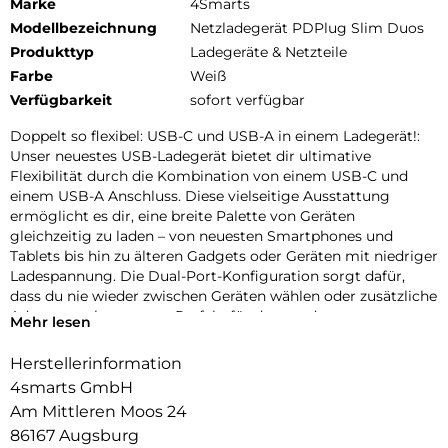
Marke
4Smarts
Modellbezeichnung
Netzladegerät PDPlug Slim Duos
Produkttyp
Ladegeräte & Netzteile
Farbe
Weiß
Verfügbarkeit
sofort verfügbar
Doppelt so flexibel: USB-C und USB-A in einem Ladegerät!:
Unser neuestes USB-Ladegerät bietet dir ultimative
Flexibilität durch die Kombination von einem USB-C und
einem USB-A Anschluss. Diese vielseitige Ausstattung
ermöglicht es dir, eine breite Palette von Geräten
gleichzeitig zu laden – von neuesten Smartphones und
Tablets bis hin zu älteren Gadgets oder Geräten mit niedriger
Ladespannung. Die Dual-Port-Konfiguration sorgt dafür,
dass du nie wieder zwischen Geräten wählen oder zusätzliche
Adapter suchen musst. Perfekt für den modernen
Mehr lesen
Techniknutzer, der Wert auf Komfort und Effizienz legt.
Steigere deine Produktivität und halte deine Geräte stets
Herstellerinformation
einsatzbereit, ohne Kompromisse bei der Ladeleistung
4smarts GmbH
einzugehen.
Am Mittleren Moos 24
Modernes Design trifft modernen Lifestyle:
86167 Augsburg