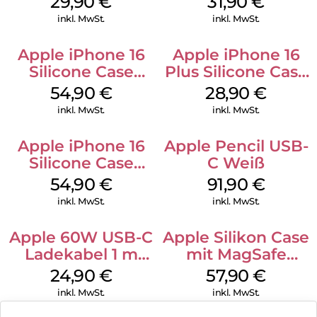
29,90
€
31,90
€
Transparent
inkl. MwSt.
inkl. MwSt.
Apple iPhone 16
Apple iPhone 16
Silicone Case
Plus Silicone Case
MagSafe Lake
MagSafe Black
54,90
€
28,90
€
Green
inkl. MwSt.
inkl. MwSt.
Apple iPhone 16
Apple Pencil USB-
Silicone Case
C Weiß
MagSafe Black
54,90
€
91,90
€
inkl. MwSt.
inkl. MwSt.
Apple 60W USB-C
Apple Silikon Case
Ladekabel 1 m
mit MagSafe
Weiß
iPhone 14 Pro
24,90
€
57,90
€
(PRODUCT)RED
inkl. MwSt.
inkl. MwSt.