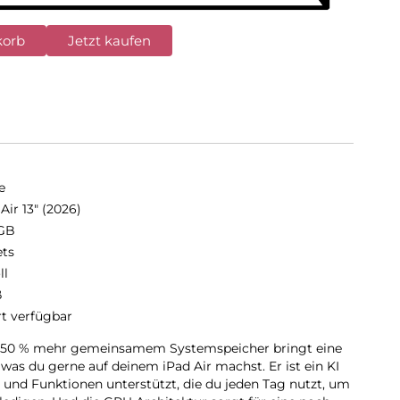
korb
Jetzt kaufen
e
Air 13" (2026)
GB
ets
ll
ß
rt verfügbar
it 50 % mehr gemeinsamem Systemspeicher bringt eine
 was du gerne auf deinem iPad Air machst. Er ist ein KI
es und Funktionen unterstützt, die du jeden Tag nutzt, um