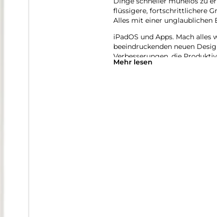
Dinge schneller mühelos zu er
flüssigere, fortschrittlichere 
Alles mit einer unglaublichen E
iPadOS und Apps. Mach alles 
beeindruckenden neuen Desig
Verbesserungen, die Produktivi
Mehr lesen
überarbeitetes, intuitives Fen
als je zuvor. Du kannst Pro A
Projekte jeder Größe erledigen
Apple Intelligence. Einfach hil
Intelligence entwickelt, deinem
auszudrücken und Dinge mühelo
die Sicherheit, dass niemand a
Mit Apple Intelligence kannst 
Verwandle mit dem Feature Bil
erstelle mit Image Playground
Beschreibungen, Ideen oder s
Schreibtools helfen dir, gena
auf ein neues Level zu bringe
zusammenfassen, deine Texte K