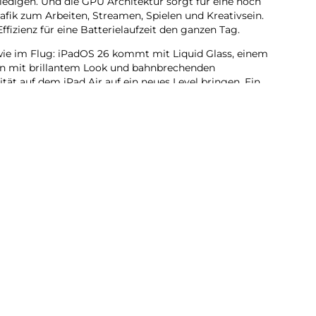
ledigen. Und die GPU Architektur sorgt für eine noch
Grafik zum Arbeiten, Streamen, Spielen und Kreativsein.
ffizienz für eine Batterielaufzeit den ganzen Tag.
wie im Flug: iPadOS 26 kommt mit Liquid Glass, einem
n mit brillantem Look und bahnbrechenden
tät auf dem iPad Air auf ein neues Level bringen. Ein
stersystem gibt dir mehr Möglichkeiten und Flexibilität
pps nutzen, anspruchsvolle Games spielen und kreative
 – ganz natürlich per Touch.
freich. Jeden Tag: Das iPad Air wurde für Apple
 ganz persönlichen KI System. Es hilft dir dabei, dich
s zu erledigen. Revolutionärer Datenschutz gibt dir
uf deine Daten zugreifen kann − auch nicht Apple.
du dich auf beeindruckende Art visuell ausdrücken.
dkreation grobe Skizzen in passende Bilder. Oder
 ganz neue Bilder, basierend auf deinen
ogar Personen aus deiner Fotomediathek.
u die richtigen Worte zu finden und deine Kommunikation
n. Lass mit nur einem Fingertipp ausgewählten Text
orrektur lesen oder in unterschiedliche Versionen