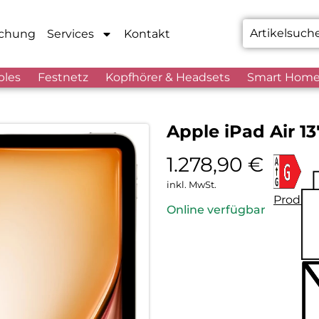
chung
Services
Kontakt
bles
Festnetz
Kopfhörer & Headsets
Smart Hom
Apple iPad Air 13
1.278,90
€
inkl. MwSt.
Produkt
Online verfügbar