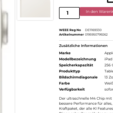
In den Waren
WEEE Reg No
DE11169330
Artikelnummer
0195950799262
Zusätzliche Informationen
Marke
Appl
Modellbezeichnung
iPad 
Speicherkapazität
256 
Produkttyp
Tabl
Bildschirmdiagonale
13 Zo
Farbe
Wei
Verfügbarkeit
sofo
Der ultraschnelle M4 Chip m
bessere Performance für alles,
Kraftpaket, der alle KI Featur