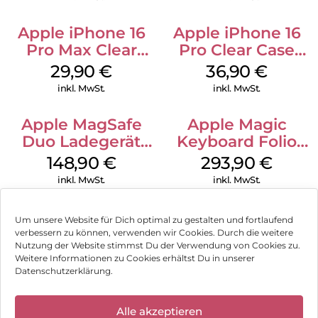
Apple iPhone 16
Apple iPhone 16
Pro Max Clear
Pro Clear Case
Case MagSafe
MagSafe
29,90
€
36,90
€
Transparent
Transparent
inkl. MwSt.
inkl. MwSt.
Apple MagSafe
Apple Magic
Duo Ladegerät
Keyboard Folio
Weiß
iPad 10.9″ (10.Gen.)
148,90
€
293,90
€
Weiß
inkl. MwSt.
inkl. MwSt.
Um unsere Website für Dich optimal zu gestalten und fortlaufend
verbessern zu können, verwenden wir Cookies. Durch die weitere
Nutzung der Website stimmst Du der Verwendung von Cookies zu.
Impressum
Weitere Informationen zu Cookies erhältst Du in unserer
Datenschutzerklärung.
AGB
✕
Datenschutz
Alle akzeptieren
Können wir Dir behilflich sein?
Wir haben