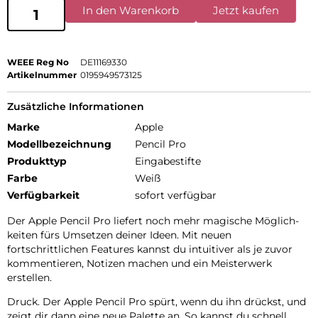
In den Warenkorb
Jetzt kaufen
WEEE Reg No
DE11169330
Artikelnummer
0195949573125
Zusätzliche Informationen
Marke
Apple
Modellbezeichnung
Pencil Pro
Produkttyp
Eingabestifte
Farbe
Weiß
Verfügbarkeit
sofort verfügbar
Der Apple Pencil Pro liefert noch mehr magische Möglich­
keiten fürs Umsetzen deiner Ideen. Mit neuen
fortschrittlichen Features kannst du intuitiver als je zuvor
kommentieren, Notizen machen und ein Meisterwerk
erstellen.
Druck. Der Apple Pencil Pro spürt, wenn du ihn drückst, und
zeigt dir dann eine neue Palette an. So kannst du schnell