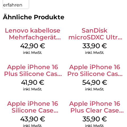
erfahren
Ähnliche Produkte
Lenovo kabellose
SanDisk
Mehrfachgerät
microSDXC Ultra
Luna Grey
128 GB + Adapter
42,90
€
33,90
€
Mobile
inkl. MwSt.
inkl. MwSt.
Apple iPhone 16
Apple iPhone 16
Plus Silicone Case
Pro Silicone Case
MagSafe Stone
MagSafe Black
41,90
€
54,90
€
Gray
inkl. MwSt.
inkl. MwSt.
Apple iPhone 16
Apple iPhone 16
Silicone Case
Plus Clear Case
MagSafe Plum
MagSafe
43,90
€
35,90
€
Transparent
inkl. MwSt.
inkl. MwSt.