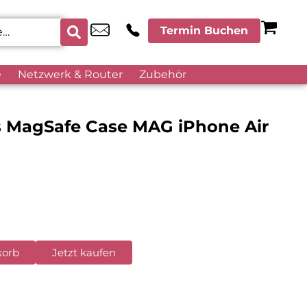
Termin Buchen
e
Netzwerk & Router
Zubehör
ss MagSafe Case MAG iPhone Air
korb
Jetzt kaufen