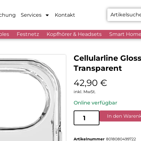
chung
Services
Kontakt
bles
Festnetz
Kopfhörer & Headsets
Smart Hom
Cellularline Glo
Transparent
42,90
€
inkl. MwSt.
Online verfügbar
In den Waren
Artikelnummer
8018080499722