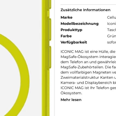
Zusätzliche Informationen
Marke
Cellu
Modellbezeichnung
Icon
Produkttyp
Tasc
Farbe
Grü
Verfügbarkeit
sofo
ICONIC MAG ist eine Hülle, di
MagSafe-Ökosystem interagiert
dem Telefon an und gewährleis
MagSafe-Zubehörteilen. Die fa
dem vollfarbigen Magneten ver
Zweimaterialstruktur Kanten u
Kamera- und Displaybereich bi
ICONIC MAG ist Ihr Telefon g
Ökosystem.
Mehr lesen