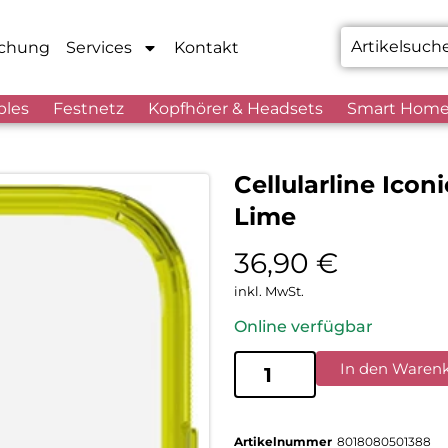
chung
Services
Kontakt
bles
Festnetz
Kopfhörer & Headsets
Smart Hom
Cellularline Ico
Lime
36,90
€
inkl. MwSt.
Online verfügbar
In den Waren
Artikelnummer
8018080501388