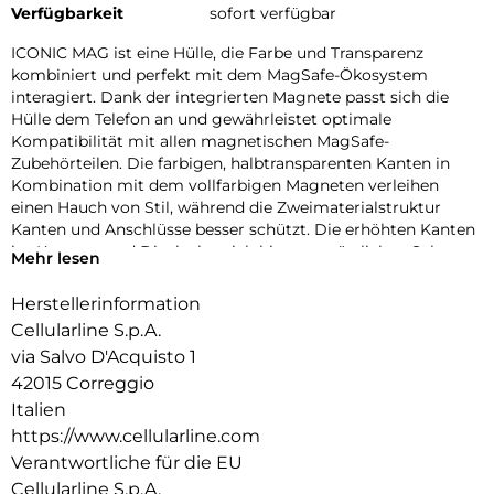
Verfügbarkeit
sofort verfügbar
ICONIC MAG ist eine Hülle, die Farbe und Transparenz
kombiniert und perfekt mit dem MagSafe-Ökosystem
interagiert. Dank der integrierten Magnete passt sich die
Hülle dem Telefon an und gewährleistet optimale
Kompatibilität mit allen magnetischen MagSafe-
Zubehörteilen. Die farbigen, halbtransparenten Kanten in
Kombination mit dem vollfarbigen Magneten verleihen
einen Hauch von Stil, während die Zweimaterialstruktur
Kanten und Anschlüsse besser schützt. Die erhöhten Kanten
im Kamera- und Displaybereich bieten zusätzlichen Schutz
Mehr lesen
vor Stößen und Kratzern. Mit ICONIC MAG ist Ihr Telefon
geschützt und immer einsatzbereit mit dem MagSafe-
Herstellerinformation
Ökosystem.
Cellularline S.p.A.
via Salvo D'Acquisto 1
42015 Correggio
Italien
https://www.cellularline.com
Verantwortliche für die EU
Cellularline S.p.A.