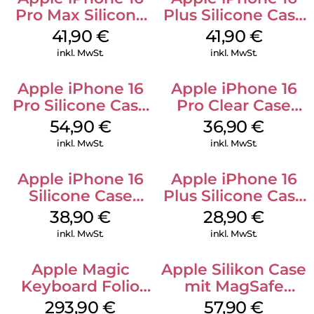
Pro Max Silicone
Plus Silicone Case
Case MagSafe
MagSafe Stone
41,90
€
41,90
€
Ultramarine
Gray
inkl. MwSt.
inkl. MwSt.
Apple iPhone 16
Apple iPhone 16
Pro Silicone Case
Pro Clear Case
MagSafe Black
MagSafe
54,90
€
36,90
€
Transparent
inkl. MwSt.
inkl. MwSt.
Apple iPhone 16
Apple iPhone 16
Silicone Case
Plus Silicone Case
MagSafe
MagSafe Black
38,90
€
28,90
€
Ultramarine
inkl. MwSt.
inkl. MwSt.
Apple Magic
Apple Silikon Case
Keyboard Folio
mit MagSafe
iPad 10.9″ (10.Gen.)
iPhone 14 Pro
293,90
€
57,90
€