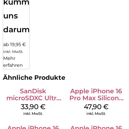
kümmern
uns
darum!
ab 19,95 €
inkl. MwSt.
Mehr
erfahren
Ähnliche Produkte
SanDisk
Apple iPhone 16
microSDXC Ultra
Pro Max Silicone
128 GB + Adapter
Case MagSafe
33,90
€
47,90
€
Mobile
Black
inkl. MwSt.
inkl. MwSt.
Apple iPhone 16
Apple iPhone 16