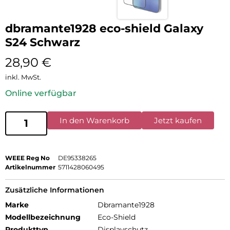
dbramante1928 eco-shield Galaxy
S24 Schwarz
28,90
€
inkl. MwSt.
Online verfügbar
In den Warenkorb
Jetzt kaufen
WEEE Reg No
DE95338265
Artikelnummer
5711428060495
Zusätzliche Informationen
Marke
Dbramante1928
Modellbezeichnung
Eco-Shield
Produkttyp
Displayschutz