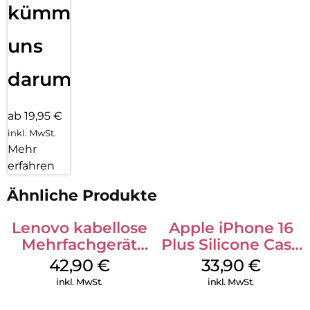
kümmern
uns
darum!
ab 19,95 €
inkl. MwSt.
Mehr
erfahren
Ähnliche Produkte
Lenovo kabellose
Apple iPhone 16
Mehrfachgerät
Plus Silicone Case
Luna Grey
MagSafe Lake
42,90
€
33,90
€
Green
inkl. MwSt.
inkl. MwSt.