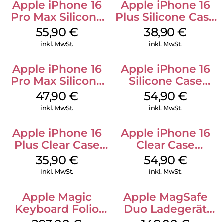
Apple iPhone 16
Apple iPhone 16
Pro Max Silicone
Plus Silicone Case
Case MagSafe
MagSafe Denim
55,90
€
38,90
€
Stone Gray
inkl. MwSt.
inkl. MwSt.
Apple iPhone 16
Apple iPhone 16
Pro Max Silicone
Silicone Case
Case MagSafe
MagSafe Lake
47,90
€
54,90
€
Black
Green
inkl. MwSt.
inkl. MwSt.
Apple iPhone 16
Apple iPhone 16
Plus Clear Case
Clear Case
MagSafe
MagSafe
35,90
€
54,90
€
Transparent
Transparent
inkl. MwSt.
inkl. MwSt.
Apple Magic
Apple MagSafe
Keyboard Folio
Duo Ladegerät
iPad 10.9″ (10.Gen.)
Weiß