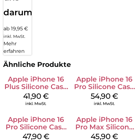
darum!
ab 19,95 €
inkl. MwSt.
Mehr
erfahren
Ähnliche Produkte
Apple iPhone 16
Apple iPhone 16
Plus Silicone Case
Pro Silicone Case
MagSafe Stone
MagSafe Black
41,90
€
54,90
€
Gray
inkl. MwSt.
inkl. MwSt.
Apple iPhone 16
Apple iPhone 16
Pro Silicone Case
Pro Max Silicone
MagSafe Denim
Case MagSafe
47,90
€
45,90
€