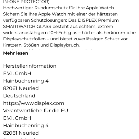
IN-ONE PROTECTOR)
Hochwertiger Rundumschutz für Ihre Apple Watch
Sichern Sie Ihre Apple Watch mit einer der härtesten
verfügbaren Schutzlösungen: Das DISPLEX Premium
SMARTWATCH GLASS besteht aus echtem, extrem
widerstandsfähigem 10H-Echtglas – härter als herkömmliche
Displayschutzfolien – und bietet zuverlässigen Schutz vor
Kratzern, Stößen und Displaybruch.
Dank des schlanken, matt-schwarzen Rahmens aus
Mehr lesen
stoßfestem Polycarbonat wird nicht nur das Display,
sondern das gesamte Gehäuse geschützt – ohne aufzutragen
Herstellerinformation
oder die Bedienung zu beeinträchtigen. Die integrierte
E.V.I. GmbH
umlaufende Dichtung sorgt für eine IP68-Zertifizierung, die
Hainbuchenring 4
die Uhr effektiv vor Wasser und Staub schützt – ideal für
82061 Neuried
sportliche Aktivitäten, Outdoor-Einsätze und den täglichen
Gebrauch.
Deutschland
Eine High-Tech-Anti-Fingerprint-Beschichtung reduziert
https://www.displex.com
Fingerabdrücke und erleichtert die Reinigung, während die
Verantwortliche für die EU
reaktionsschnelle Touch- und Button-Bedienung vollständig
E.V.I. GmbH
erhalten bleibt. Die Uhr lässt sich zudem komfortabel laden,
Hainbuchenring 4
ohne den Schutz entfernen zu müssen. Dank Snap-On-
Technologie ist die Montage ebenso einfach wie die
82061 Neuried
Entfernung – ganz ohne Werkzeug.