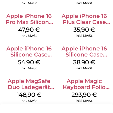
Ultramarine
inkl. MwSt.
inkl. MwSt.
Apple iPhone 16
Apple iPhone 16
Pro Max Silicone
Plus Clear Case
Case MagSafe
MagSafe
47,90
€
35,90
€
Black
Transparent
inkl. MwSt.
inkl. MwSt.
Apple iPhone 16
Apple iPhone 16
Silicone Case
Silicone Case
MagSafe Black
MagSafe
54,90
€
38,90
€
Ultramarine
inkl. MwSt.
inkl. MwSt.
Apple MagSafe
Apple Magic
Duo Ladegerät
Keyboard Folio
Weiß
iPad 10.9″ (10.Gen.)
148,90
€
293,90
€
Weiß
inkl. MwSt.
inkl. MwSt.