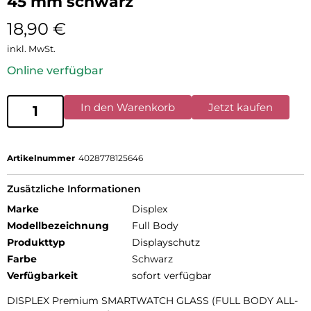
45 mm schwarz
18,90
€
inkl. MwSt.
Online verfügbar
In den Warenkorb
Jetzt kaufen
Artikelnummer
4028778125646
Zusätzliche Informationen
Marke
Displex
Modellbezeichnung
Full Body
Produkttyp
Displayschutz
Farbe
Schwarz
Verfügbarkeit
sofort verfügbar
DISPLEX Premium SMARTWATCH GLASS (FULL BODY ALL-