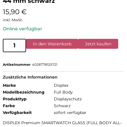
44 mm schwarz
15,90
€
inkl. MwSt.
Online verfügbar
In den Warenkorb
Jetzt kaufen
Artikelnummer
4028778125721
Zusätzliche Informationen
Marke
Displex
Modellbezeichnung
Full Body
Produkttyp
Displayschutz
Farbe
Schwarz
Verfügbarkeit
sofort verfügbar
DISPLEX Premium SMARTWATCH GLASS (FULL BODY ALL-