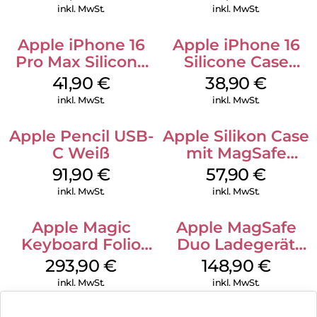
Green
Denim
inkl. MwSt.
inkl. MwSt.
Apple iPhone 16
Apple iPhone 16
Pro Max Silicone
Silicone Case
Case MagSafe
MagSafe
41,90
€
38,90
€
Ultramarine
Ultramarine
inkl. MwSt.
inkl. MwSt.
Apple Pencil USB-
Apple Silikon Case
C Weiß
mit MagSafe
iPhone 14 Pro
91,90
€
57,90
€
(PRODUCT)RED
inkl. MwSt.
inkl. MwSt.
Apple Magic
Apple MagSafe
Keyboard Folio
Duo Ladegerät
iPad 10.9″ (10.Gen.)
Weiß
293,90
€
148,90
€
Weiß
inkl. MwSt.
inkl. MwSt.