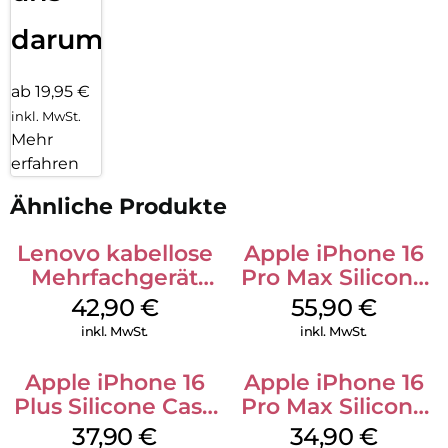
darum!
ab 19,95 €
inkl. MwSt.
Mehr
erfahren
Ähnliche Produkte
Lenovo kabellose
Apple iPhone 16
Mehrfachgerät
Pro Max Silicone
Luna Grey
Case MagSafe
42,90
€
55,90
€
Stone Gray
inkl. MwSt.
inkl. MwSt.
Apple iPhone 16
Apple iPhone 16
Plus Silicone Case
Pro Max Silicone
MagSafe Lake
Case MagSafe
37,90
€
34,90
€