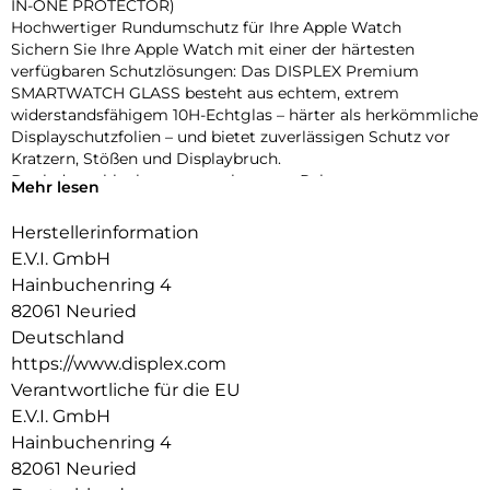
IN-ONE PROTECTOR)
Hochwertiger Rundumschutz für Ihre Apple Watch
Sichern Sie Ihre Apple Watch mit einer der härtesten
verfügbaren Schutzlösungen: Das DISPLEX Premium
SMARTWATCH GLASS besteht aus echtem, extrem
widerstandsfähigem 10H-Echtglas – härter als herkömmliche
Displayschutzfolien – und bietet zuverlässigen Schutz vor
Kratzern, Stößen und Displaybruch.
Dank des schlanken, matt-schwarzen Rahmens aus
Mehr lesen
stoßfestem Polycarbonat wird nicht nur das Display,
sondern das gesamte Gehäuse geschützt – ohne aufzutragen
Herstellerinformation
oder die Bedienung zu beeinträchtigen. Die integrierte
E.V.I. GmbH
umlaufende Dichtung sorgt für eine IP68-Zertifizierung, die
Hainbuchenring 4
die Uhr effektiv vor Wasser und Staub schützt – ideal für
82061 Neuried
sportliche Aktivitäten, Outdoor-Einsätze und den täglichen
Gebrauch.
Deutschland
Eine High-Tech-Anti-Fingerprint-Beschichtung reduziert
https://www.displex.com
Fingerabdrücke und erleichtert die Reinigung, während die
Verantwortliche für die EU
reaktionsschnelle Touch- und Button-Bedienung vollständig
E.V.I. GmbH
erhalten bleibt. Die Uhr lässt sich zudem komfortabel laden,
Hainbuchenring 4
ohne den Schutz entfernen zu müssen. Dank Snap-On-
Technologie ist die Montage ebenso einfach wie die
82061 Neuried
Entfernung – ganz ohne Werkzeug.