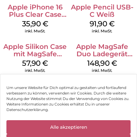
Apple iPhone 16
Apple Pencil USB-
Plus Clear Case
C Weiß
MagSafe
35,90
€
91,90
€
Transparent
inkl. MwSt.
inkl. MwSt.
Apple Silikon Case
Apple MagSafe
mit MagSafe
Duo Ladegerät
iPhone 14 Pro
Weiß
57,90
€
148,90
€
(PRODUCT)RED
inkl. MwSt.
inkl. MwSt.
Um unsere Website für Dich optimal zu gestalten und fortlaufend
verbessern zu können, verwenden wir Cookies. Durch die weitere
Nutzung der Website stimmst Du der Verwendung von Cookies zu.
Impressum
Weitere Informationen zu Cookies erhältst Du in unserer
Datenschutzerklärung.
AGB
✕
Datenschutz
Alle akzeptieren
Wir haben
geschlossen: