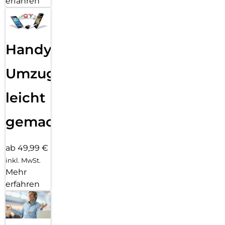
erfahren
Einfaches, blasenfreies Aufbringen:
Mit dem EASY-ON Eco-Montagerahmen und dem
dazugehörigen Video Tutorial gestaltet sich die Montage des
Tempered Glass schnell, einfach und exakt. Das Ergebnis:
kein schiefes Aufliegen des Screen Protectors auf dem
Handy
Display, keine verdeckten Öffnungen für Lautsprecher oder
Mikrofone und erst recht keine Blasen unter dem Schutzglas.
Umzug
Gut für die Umwelt: der Eco-Montagerahmen besteht zu
100% aus recyclebarem Premium-Vollkarton und kann nach
leicht
dem Einsatz bedenkenlos mit dem Altpapier recycelt
werden.
gemacht!
ab 49,99 €
inkl. MwSt.
Mehr
erfahren