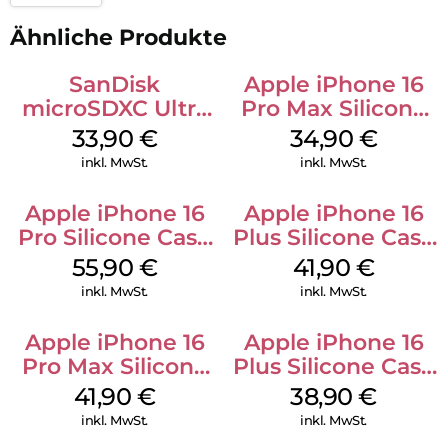
Ähnliche Produkte
SanDisk
Apple iPhone 16
microSDXC Ultra
Pro Max Silicone
128 GB + Adapter
Case MagSafe
33,90
€
34,90
€
Mobile
Denim
inkl. MwSt.
inkl. MwSt.
Apple iPhone 16
Apple iPhone 16
Pro Silicone Case
Plus Silicone Case
MagSafe Stone
MagSafe Stone
55,90
€
41,90
€
Gray
Gray
inkl. MwSt.
inkl. MwSt.
Apple iPhone 16
Apple iPhone 16
Pro Max Silicone
Plus Silicone Case
Case MagSafe
MagSafe Denim
41,90
€
38,90
€
Ultramarine
inkl. MwSt.
inkl. MwSt.