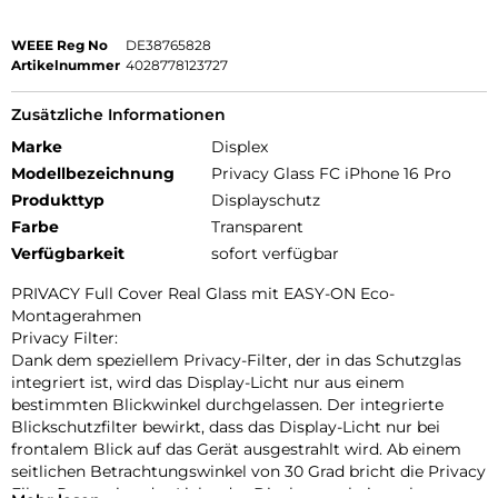
WEEE Reg No
DE38765828
Artikelnummer
4028778123727
Zusätzliche Informationen
Marke
Displex
Modellbezeichnung
Privacy Glass FC iPhone 16 Pro
Produkttyp
Displayschutz
Farbe
Transparent
Verfügbarkeit
sofort verfügbar
PRIVACY Full Cover Real Glass mit EASY-ON Eco-
Montagerahmen
Privacy Filter:
Dank dem speziellem Privacy-Filter, der in das Schutzglas
integriert ist, wird das Display-Licht nur aus einem
bestimmten Blickwinkel durchgelassen. Der integrierte
Blickschutzfilter bewirkt, dass das Display-Licht nur bei
frontalem Blick auf das Gerät ausgestrahlt wird. Ab einem
seitlichen Betrachtungswinkel von 30 Grad bricht die Privacy
Filter Protection das Licht, das Display erscheint schwarz.