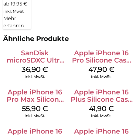
ab 19,95 €
inkl. MwSt.
Mehr
erfahren
Ähnliche Produkte
SanDisk
Apple iPhone 16
microSDXC Ultra
Pro Silicone Case
128 GB + Adapter
MagSafe Denim
36,90
€
47,90
€
Mobile
inkl. MwSt.
inkl. MwSt.
Apple iPhone 16
Apple iPhone 16
Pro Max Silicone
Plus Silicone Case
Case MagSafe
MagSafe Stone
55,90
€
41,90
€
Stone Gray
Gray
inkl. MwSt.
inkl. MwSt.
Apple iPhone 16
Apple iPhone 16