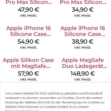
Pro Max Silicone
Pro Max Silicone
Case MagSafe
Case MagSafe
47,90
€
34,90
€
Black
Denim
inkl. MwSt.
inkl. MwSt.
Apple iPhone 16
Apple iPhone 16
Silicone Case
Silicone Case
MagSafe Lake
MagSafe
54,90
€
38,90
€
Green
Ultramarine
inkl. MwSt.
inkl. MwSt.
Apple Silikon Case
Apple MagSafe
mit MagSafe
Duo Ladegerät
iPhone 14 Pro
Weiß
57,90
€
148,90
€
(PRODUCT)RED
inkl. MwSt.
inkl. MwSt.
Um unsere Website für Dich optimal zu gestalten und fortlaufend
verbessern zu können, verwenden wir Cookies. Durch die weitere
Nutzung der Website stimmst Du der Verwendung von Cookies zu.
Impressum
Weitere Informationen zu Cookies erhältst Du in unserer