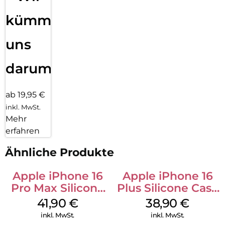
kümmern
uns
darum!
ab 19,95 €
inkl. MwSt.
Mehr
erfahren
Ähnliche Produkte
Apple iPhone 16
Apple iPhone 16
Pro Max Silicone
Plus Silicone Case
Case MagSafe
MagSafe Denim
41,90
€
38,90
€
Ultramarine
inkl. MwSt.
inkl. MwSt.