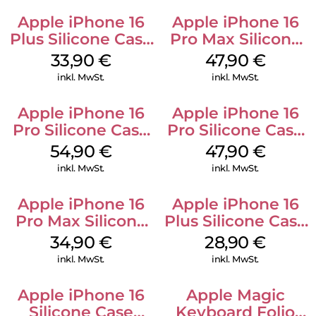
Apple iPhone 16
Apple iPhone 16
Plus Silicone Case
Pro Max Silicone
MagSafe Lake
Case MagSafe
33,90
€
47,90
€
Green
Black
inkl. MwSt.
inkl. MwSt.
Apple iPhone 16
Apple iPhone 16
Pro Silicone Case
Pro Silicone Case
MagSafe Black
MagSafe Denim
54,90
€
47,90
€
inkl. MwSt.
inkl. MwSt.
Apple iPhone 16
Apple iPhone 16
Pro Max Silicone
Plus Silicone Case
Case MagSafe
MagSafe Black
34,90
€
28,90
€
Denim
inkl. MwSt.
inkl. MwSt.
Apple iPhone 16
Apple Magic
Silicone Case
Keyboard Folio