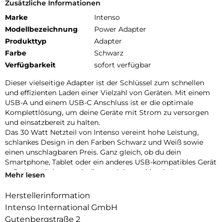
Zusätzliche Informationen
Marke
Intenso
Modellbezeichnung
Power Adapter
Produkttyp
Adapter
Farbe
Schwarz
Verfügbarkeit
sofort verfügbar
Dieser vielseitige Adapter ist der Schlüssel zum schnellen
und effizienten Laden einer Vielzahl von Geräten. Mit einem
USB-A und einem USB-C Anschluss ist er die optimale
Komplettlösung, um deine Geräte mit Strom zu versorgen
und einsatzbereit zu halten.
Das 30 Watt Netzteil von Intenso vereint hohe Leistung,
schlankes Design in den Farben Schwarz und Weiß sowie
einen unschlagbaren Preis. Ganz gleich, ob du dein
Smartphone, Tablet oder ein anderes USB-kompatibles Gerät
aufladen möchtest, mit diesem Adapter bist du bestens
Mehr lesen
ausgerüstet. Seine kompakte und robuste Bauweise macht
ihn zum idealen Reisebegleiter, der dafür sorgt, dass du
Herstellerinformation
immer in Verbindung bleibst, egal wo du bist.
Intenso International GmbH
Verabschiede dich vom langsamen Laden
Gutenbergstraße 2
Vertraue auf die Qualität von Intenso und entdecke die