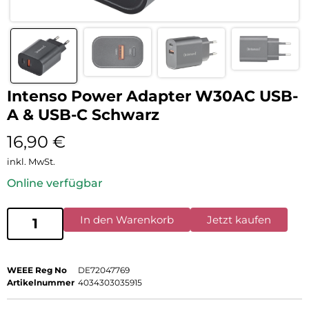
Intenso Power Adapter W30AC USB-
A & USB-C Schwarz
16,90
€
inkl. MwSt.
Online verfügbar
In den Warenkorb
Jetzt kaufen
WEEE Reg No
DE72047769
Artikelnummer
4034303035915