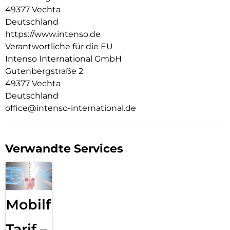
49377 Vechta
Zukunft des Ladens. Mit dem Intenso W30AC Power Adapter
sorgst du dafür, dass deine Geräte immer mit Strom
Deutschland
versorgt sind.
https://www.intenso.de
Verantwortliche für die EU
Intenso International GmbH
Gutenbergstraße 2
49377 Vechta
Deutschland
office@intenso-international.de
Verwandte Services
Mobilfunk
Tarif –