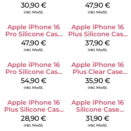
Kabel Weiß
Case MagSafe
30,90
€
47,90
€
Black
inkl. MwSt.
inkl. MwSt.
Apple iPhone 16
Apple iPhone 16
Pro Silicone Case
Plus Silicone Case
MagSafe Denim
MagSafe Lake
47,90
€
37,90
€
Green
inkl. MwSt.
inkl. MwSt.
Apple iPhone 16
Apple iPhone 16
Pro Silicone Case
Plus Clear Case
MagSafe Black
MagSafe
54,90
€
35,90
€
Transparent
inkl. MwSt.
inkl. MwSt.
Apple iPhone 16
Apple iPhone 16
Plus Silicone Case
Silicone Case
MagSafe Black
MagSafe Fuchsia
28,90
€
31,90
€
inkl. MwSt.
inkl. MwSt.