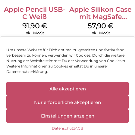
Apple Pencil USB-
Apple Silikon Case
C Weiß
mit MagSafe
iPhone 14 Pro
91,90
€
57,90
€
(PRODUCT)RED
inkl. MwSt.
inkl. MwSt.
Um unsere Website für Dich optimal zu gestalten und fortlaufend
verbessern zu können, verwenden wir Cookies. Durch die weitere
Nutzung der Website stimmst Du der Verwendung von Cookies zu.
Impressum
Weitere Informationen zu Cookies erhältst Du in unserer
Datenschutzerklärung.
AGB
✕
Datenschutz
Alle akzeptieren
Wir haben
geschlossen:
Vertrag widerrufen
Nur erforderliche akzeptieren
10.08.2026 -
18.08.2026
Hinweis zur Batterieentsorgung
Einstellungen anzeigen
Newsletter
Datenschutz
AGB
©
2026
, Brodos AG – All Rights Reserved.