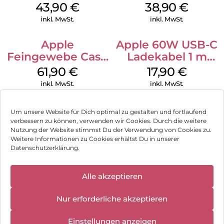
MagSafe Plum
MagSafe
43,90
€
38,90
€
Ultramarine
inkl. MwSt.
inkl. MwSt.
Apple
Apple 60W USB-C
Feingewebe Case
Ladekabel 1 m
iPhone 15 Pro
Weiß
61,90
€
17,90
€
MagSafe Schwarz
inkl. MwSt.
inkl. MwSt.
Um unsere Website für Dich optimal zu gestalten und fortlaufend
verbessern zu können, verwenden wir Cookies. Durch die weitere
Nutzung der Website stimmst Du der Verwendung von Cookies zu.
Impressum
Weitere Informationen zu Cookies erhältst Du in unserer
Datenschutzerklärung.
AGB
✕
Datenschutz
Alle akzeptieren
Wir haben
geschlossen:
Vertrag widerrufen
Nur erforderliche akzeptieren
10.08.2026 -
18.08.2026
Hinweis zur Batterieentsorgung
Einstellungen anzeigen