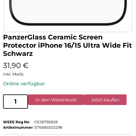
PanzerGlass Ceramic Screen
Protector iPhone 16/15 Ultra Wide Fit
Schwarz
31,90
€
inkl. MwSt.
Online verfügbar
In den Warenkorb
Jetzt kaufen
WEEE Reg No
DE38765828
Artikelnummer
5715685002298