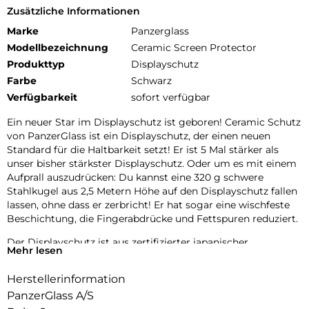
Zusätzliche Informationen
Marke
Panzerglass
Modellbezeichnung
Ceramic Screen Protector
Produkttyp
Displayschutz
Farbe
Schwarz
Verfügbarkeit
sofort verfügbar
Ein neuer Star im Displayschutz ist geboren! Ceramic Schutz
von PanzerGlass ist ein Displayschutz, der einen neuen
Standard für die Haltbarkeit setzt! Er ist 5 Mal stärker als
unser bisher stärkster Displayschutz. Oder um es mit einem
Aufprall auszudrücken: Du kannst eine 320 g schwere
Stahlkugel aus 2,5 Metern Höhe auf den Displayschutz fallen
lassen, ohne dass er zerbricht! Er hat sogar eine wischfeste
Beschichtung, die Fingerabdrücke und Fettspuren reduziert.
Der Displayschutz ist aus zertifizierter japanischer
Mehr lesen
Glaskeramik von Ohara hergestellt. Glaskeramik ist eines der
kratzfestesten Materialien der Welt und enthält eingebettete,
Herstellerinformation
für das bloße Auge unsichtbare Kristalle, die verhindern, dass
PanzerGlass A/S
sich Risse ausbreiten, und die eine Festigkeit ermöglichen,