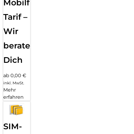
Mobilfunk
Klicks entfernt: Kombiniere deinen Displayschutz und deine
Hülle mit PanzerGlass PicturePerfect oder Hoops.
Tarif –
P.S. Und wie alle unsere Produkte wird auch Ceramic Schutz
in einer recycelbaren FSC-zertifizierten Verpackung geliefert.
Wir
beraten
Dich
ab 0,00 €
inkl. MwSt.
Mehr
erfahren
SIM-