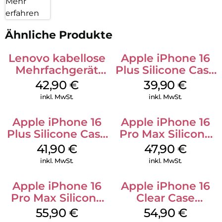
Mehr
erfahren
Ähnliche Produkte
Lenovo kabellose
Apple iPhone 16
Mehrfachgerät
Plus Silicone Case
Luna Grey
MagSafe Plum
42,90
€
39,90
€
inkl. MwSt.
inkl. MwSt.
Apple iPhone 16
Apple iPhone 16
Plus Silicone Case
Pro Max Silicone
MagSafe Stone
Case MagSafe
41,90
€
47,90
€
Gray
Black
inkl. MwSt.
inkl. MwSt.
Apple iPhone 16
Apple iPhone 16
Pro Max Silicone
Clear Case
Case MagSafe
MagSafe
55,90
€
54,90
€
Stone Gray
Transparent