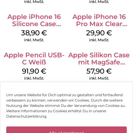
inkl. MwSt.
inkl. MwSt.
Apple iPhone 16
Apple iPhone 16
Silicone Case
Pro Max Clear
MagSafe
Case MagSafe
38,90
€
29,90
€
Ultramarine
Transparent
inkl. MwSt.
inkl. MwSt.
Apple Pencil USB-
Apple Silikon Case
C Weiß
mit MagSafe
iPhone 14 Pro
91,90
€
57,90
€
(PRODUCT)RED
inkl. MwSt.
inkl. MwSt.
Um unsere Website für Dich optimal zu gestalten und fortlaufend
verbessern zu können, verwenden wir Cookies. Durch die weitere
Nutzung der Website stimmst Du der Verwendung von Cookies zu.
Impressum
Weitere Informationen zu Cookies erhältst Du in unserer
Datenschutzerklärung.
AGB
✕
Datenschutz