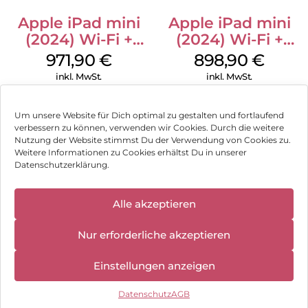
Apple iPad mini
Apple iPad mini
(2024) Wi-Fi +
(2024) Wi-Fi +
Cellular 128 GB
Cellular 256 GB
971,90
€
898,90
€
Space Grau
Space Grau
inkl. MwSt.
inkl. MwSt.
Um unsere Website für Dich optimal zu gestalten und fortlaufend
verbessern zu können, verwenden wir Cookies. Durch die weitere
Nutzung der Website stimmst Du der Verwendung von Cookies zu.
Impressum
Weitere Informationen zu Cookies erhältst Du in unserer
Datenschutzerklärung.
AGB
✕
Datenschutz
Alle akzeptieren
Wir haben
geschlossen:
Vertrag widerrufen
Nur erforderliche akzeptieren
10.08.2026 -
18.08.2026
Hinweis zur Batterieentsorgung
Einstellungen anzeigen
Newsletter
Datenschutz
AGB
©
2026
, Brodos AG – All Rights Reserved.