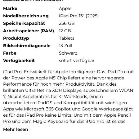
Marke
Apple
Modellbezeichnung
iPad Pro 13" (2025)
Speicherkapazität
256 GB
Arbeitsspeicher (RAM)
12 GB
Produkttyp
Tablets
Bildschirmdiagonale
13 Zoll
Farbe
Schwarz
Verfügbarkeit
sofort verfügbar
iPad Pro. Entwickelt für Apple Intelligence. Das iPad Pro mit
der Power des Apple M5 Chip liefert eine hervorragende
Performance für noch mehr Produktivität. Dank des
brillanten Ultra Retina XDR Displays, superschnellem WLAN
7, Neural Accelerators für KI Workloads, einem
überarbeiteten iPadOS und Kompatibilität mit wichtigen
Apps wie Microsoft 365 Copilot und Google Workspace gibt
es für das iPad Pro keine Limits. Und mit dem Apple Pencil
Pro und dem Magic Keyboard für das iPad Pro ist es das
ultimative mobile Büro.
Mehr lesen
PERFORMANCE UND SPEICHERPLATZ: Der Apple M5 Chip