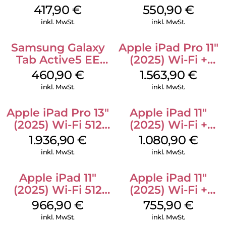
256 GB Silver
256 GB Gray
417,90
€
550,90
€
inkl. MwSt.
inkl. MwSt.
Samsung Galaxy
Apple iPad Pro 11″
Tab Active5 EE
(2025) Wi-Fi +
Wi-Fi 128 GB black
Cellular 256 GB
460,90
€
1.563,90
€
Standardglas
inkl. MwSt.
inkl. MwSt.
Space Schwarz
Apple iPad Pro 13″
Apple iPad 11″
(2025) Wi-Fi 512
(2025) Wi-Fi +
GB Standardglas
Cellular 512 GB
1.936,90
€
1.080,90
€
Space Schwarz
Pink
inkl. MwSt.
inkl. MwSt.
Apple iPad 11″
Apple iPad 11″
(2025) Wi-Fi 512
(2025) Wi-Fi +
GB Gelb
Cellular 256 GB
966,90
€
755,90
€
Pink
inkl. MwSt.
inkl. MwSt.