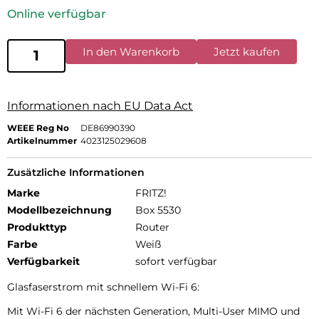
Online verfügbar
In den Warenkorb
Jetzt kaufen
Informationen nach EU Data Act
WEEE Reg No
DE86990390
Artikelnummer
4023125029608
Zusätzliche Informationen
Marke
FRITZ!
Modellbezeichnung
Box 5530
Produkttyp
Router
Farbe
Weiß
Verfügbarkeit
sofort verfügbar
Glasfaserstrom mit schnellem Wi-Fi 6:
Mit Wi-Fi 6 der nächsten Generation, Multi-User MIMO und