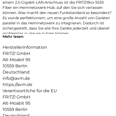
einem 2,5-Gigabit-LAN-Anschluss ist die FRITZ!Box 5530
Fiber ein Heimnetzwerk-Hub, auf den Sie sich verlassen
können. Was macht den neuen Funkstandard so besonders?
Es wurde perfektioniert, um eine große Anzahl von Geräten
parallel in das Heimnetzwerk zu integrieren. Dadurch ist
sichergestellt, dass Sie alle Ihre Geräte jederzeit und überall
problemlos zu Hause nutzen können.
Mehr lesen
Mesh-WLAN mit FRITZ:
Herstellerinformation
Die FRITZ!Box 5530 Fiber unterstützt Mesh-WLAN, sodass
FRITZ! GmbH
Ihre Videos, Musik und Fotos nahtlos in jeden Winkel Ihres
Alt-Moabit 95
Zuhauses, Ihrer Wohnung oder Ihres Büros gelangen. Wie
10559 Berlin
funktioniert es? Der FRITZ! Geräte arbeiten als Teil eines
einzigen Netzwerks zusammen, kommunizieren miteinander
Deutschland
und optimieren die drahtlose Geräte- und Netzwerknutzung.
info@avm.de
https://avm.de
Mit Mesh genießen Sie hohe Geschwindigkeiten beim Surfen,
Verantwortliche für die EU
Streamen oder Gaming. Anstatt auf atemberaubendes HD-
Fernsehen und Ihre Lieblingsmusik zu warten, warten Ihre
FRITZ! GmbH
Medien auf Sie.
Alt-Moabit 95
10559 Berlin
Direkt an jeden Glasfaseranschluss:
Deutschland