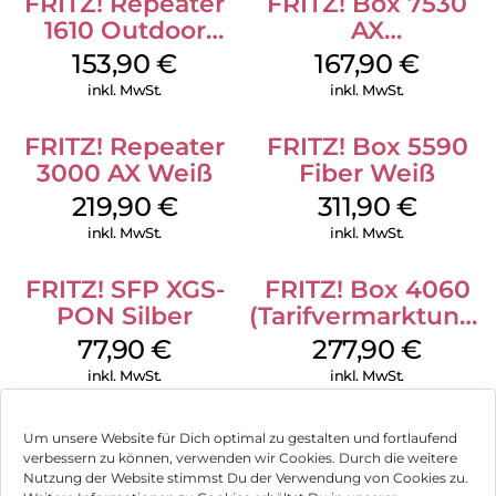
FRITZ! Repeater
FRITZ! Box 7530
FRITZ!OS ist die intuitive Benutzeroberfläche, mit der Sie die
1610 Outdoor
AX
einzelnen Komponenten einfach verwalten können. Durch
Weiß
(Tarifvermarktung)
kostenlose Updates erhalten Sie regelmäßig neue
153,90
€
167,90
€
Funktionen und mit den FRITZ!Apps können Sie auch
Weiß
inkl. MwSt.
inkl. MwSt.
unterwegs sicher auf Ihr Heimnetz zugreifen.
FRITZ!Box sicherheitshalber:
FRITZ! Repeater
FRITZ! Box 5590
3000 AX Weiß
Fiber Weiß
Um Ihre Kommunikation und Daten vor unbefugtem Zugriff
zu schützen, verfügt die FRITZ!Box 5530 Fiber über ein
219,90
€
311,90
€
ausgeklügeltes Sicherheitskonzept. AVM veröffentlicht
inkl. MwSt.
inkl. MwSt.
regelmäßig kostenlose Updates, um die Software auf dem
neuesten Stand zu halten und potenzielle Bedrohungen
sofort im Keim zu ersticken. Darüber hinaus sind Telefonie,
FRITZ! SFP XGS-
FRITZ! Box 4060
drahtlose Verbindungen und die Einrichtung nach neuesten
PON Silber
(Tarifvermarktung)
Standards vor unbefugtem Zugriff geschützt.
Weiß
77,90
€
277,90
€
inkl. MwSt.
inkl. MwSt.
Um unsere Website für Dich optimal zu gestalten und fortlaufend
verbessern zu können, verwenden wir Cookies. Durch die weitere
Nutzung der Website stimmst Du der Verwendung von Cookies zu.