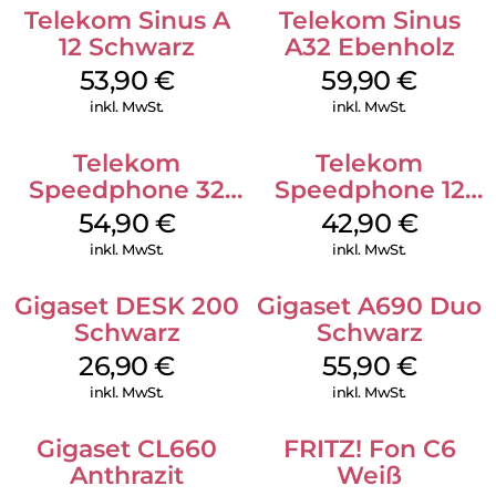
Basisstation oder per Fernabfrage abhören. Selbst bei einem
Telekom Sinus A
Telekom Sinus
Stromausfall sind Ihre Aufzeichnungen weiterhin gesichert.
12 Schwarz
A32 Ebenholz
Sprechen Sie eine individuelle Ansage auf und stellen Sie die
Aufzeichnungslänge ein – so konfigurieren Sie den
53,90
€
59,90
€
Anrufbeantworter ganz nach Ihren Wünschen.
inkl. MwSt.
inkl. MwSt.
Telekom
Telekom
Speedphone 32
Speedphone 12
Ebenholz
Weiß
54,90
€
42,90
€
inkl. MwSt.
inkl. MwSt.
Gigaset DESK 200
Gigaset A690 Duo
Schwarz
Schwarz
26,90
€
55,90
€
inkl. MwSt.
inkl. MwSt.
Gigaset CL660
FRITZ! Fon C6
Anthrazit
Weiß