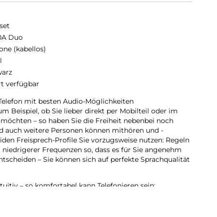
set
0A Duo
one (kabellos)
l
arz
rt verfügbar
 Telefon mit besten Audio-Möglichkeiten
m Beispiel, ob Sie lieber direkt per Mobilteil oder im
möchten – so haben Sie die Freiheit nebenbei noch
nd auch weitere Personen können mithören und -
iden Freisprech-Profile Sie vorzugsweise nutzen: Regeln
 niedrigerer Frequenzen so, dass es für Sie angenehm
ntscheiden – Sie können sich auf perfekte Sprachqualität
tuitiv – so komfortabel kann Telefonieren sein:
s Auge sticht, dürfte das große, beleuchtete Schwarz-
hat viele Vorteile: Der starke Kontrast von schwarzer