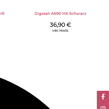
en Mobilteile ebenfalls ECO DECT unterstützen. Während
Sendeleistung automatisch an die Entfernung zwischen
er der Abstand zur Basis ist, desto geringer ist die
iß
Gigaset A690 HX Schwarz
-Reichweite lässt sich der ECO DECT-Modus jederzeit
36,90
€
inkl. MwSt.