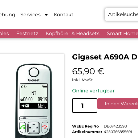
chung
Services
Kontakt
bles
Festnetz
Kopfhörer & Headsets
Smart Hom
Gigaset A690A 
65,90
€
inkl. MwSt.
Online verfügbar
In den Waren
WEEE Reg No
DE67423598
Artikelnummer
4250366855691