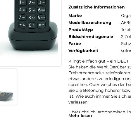
Zusätzliche Informationen
Marke
Giga
Modellbezeichnung
A69
Produkttyp
Telef
Bildschirmdiagonale
2 Zol
Farbe
Schw
Verfügbarkeit
sofo
Klingt einfach gut – ein DECT
Sie haben die Wahl: Darüber zu
Freisprechmodus telefonieren 
etwas anderes zu erledigen u
sprechen. Oder welches der be
Sie die Betonung höherer bzw.
ist. Wie auch immer Sie sich e
verlassen!
Übersichtlich, ergonomisch, in
Mehr lesen
Was am Gigaset A690 zuerst in
Weiß-Grafik-Display sein. Das 