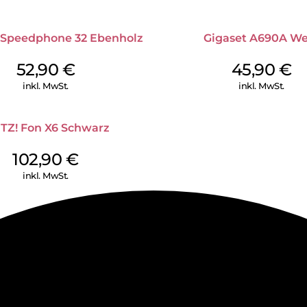
die Basis und alle angemeldet
des Gesprächs passt sich die 
Basis und Mobilteil an. Je klein
 Speedphone 32 Ebenholz
Gigaset A690A We
Strahlung. Für maximale DECT
deaktivieren.
52,90
€
45,90
€
inkl. MwSt.
inkl. MwSt.
ITZ! Fon X6 Schwarz
102,90
€
inkl. MwSt.