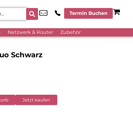
Termin Buchen
e
Netzwerk & Router
Zubehör
Duo Schwarz
korb
Jetzt kaufen