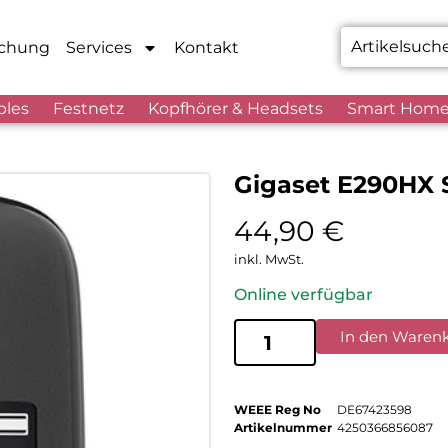
chung
Services
Kontakt
bles
Festnetz
Kopfhörer & Headsets
Smart Hom
Gigaset E290HX 
44,90
€
inkl. MwSt.
Online verfügbar
In den Waren
WEEE Reg No
DE67423598
Artikelnummer
4250366856087