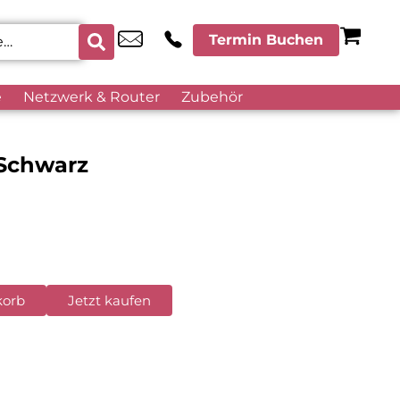
Termin Buchen
e
Netzwerk & Router
Zubehör
Schwarz
korb
Jetzt kaufen