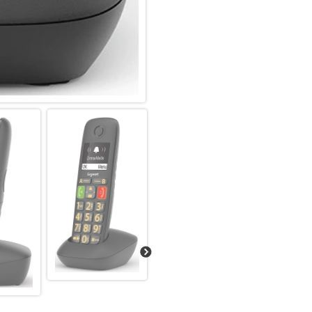
besonders einfache Bedienun
Laut und klar: ein Klang, wie 
Die Audiofunktionen des Gigas
Bedürfnisse angepasst werden. 
Ihnen kein Anruf – dabei könne
Hörerlautstärke können Sie in 
das aktuell geführte Gespräch
als auch im Freisprech-Modus 
Sprachwiedergabe zum Standa
Hörgerätekompatibilität und 
Hörvermögen machen Telefonie
Bequeme Kommunikation: einfa
unerwünschten Anrufen
Das Gigaset E290HX macht Tele
einfachen Installation: Via Plu
– auspacken, anstecken, telefon
Mobilteils garantiert sicheren
Bedienung unterstützt. Im umf
Platz. Auf der sogenannten Sp
festlegen, ob Anrufe dieser Ko