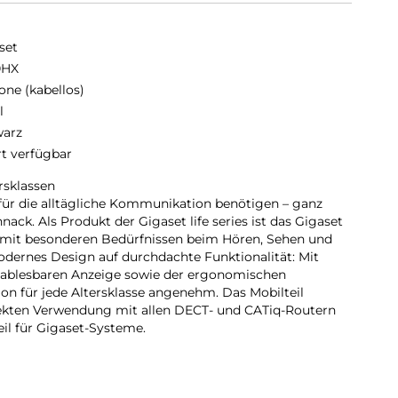
set
0HX
one (kabellos)
l
arz
rt verfügbar
rsklassen
 für die alltägliche Kommunikation benötigen – ganz
ack. Als Produkt der Gigaset life series ist das Gigaset
 mit besonderen Bedürfnissen beim Hören, Sehen und
 modernes Design auf durchdachte Funktionalität: Mit
t ablesbaren Anzeige sowie der ergonomischen
 für jede Altersklasse angenehm. Das Mobilteil
rekten Verwendung mit allen DECT- und CATiq-Routern
il für Gigaset-Systeme.
nologie
o geht Telefonieren heute. Mit dem neuen Telefonstandard
 von zahlreichen Vorteilen, wie ausgezeichnete