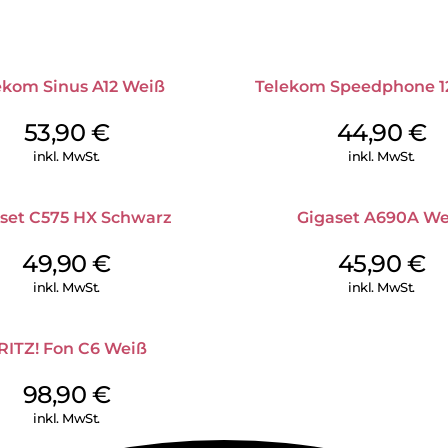
ekom Sinus A12 Weiß
Telekom Speedphone 12
53,90
€
44,90
€
inkl. MwSt.
inkl. MwSt.
set C575 HX Schwarz
Gigaset A690A We
49,90
€
45,90
€
inkl. MwSt.
inkl. MwSt.
RITZ! Fon C6 Weiß
98,90
€
inkl. MwSt.