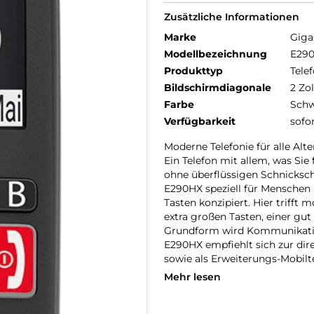
Zusätzliche Informationen
Marke
Giga
Modellbezeichnung
E29
Produkttyp
Telef
Bildschirmdiagonale
2 Zol
Farbe
Schw
Verfügbarkeit
sofo
Moderne Telefonie für alle Alte
Ein Telefon mit allem, was Sie
ohne überflüssigen Schnickschn
E290HX speziell für Menschen
Tasten konzipiert. Hier trifft
extra großen Tasten, einer gu
Grundform wird Kommunikation
E290HX empfiehlt sich zur di
sowie als Erweiterungs-Mobilte
Mehr lesen
Mehr Flexibilität dank IP-Tech
Digital und internetbasiert, s
„Voice over IP“ profitieren Sie