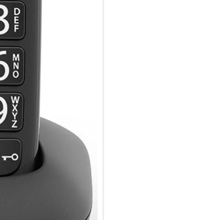
Klangqualität in HD, drei Ru
Gespräche gleichzeitig zu führ
Mobilteilen kosten Sie alle Vo
allen DECT/CAT-iq-fähigen Rou
Speedport, sind sie vielseitig
Routers erhalten.
Alles im Griff: ergonomische T
Immer richtig verbunden: Das
wie möglich. Auf den großen, be
Besonders wichtige Kontakte hi
um diese noch schneller errei
zusätzliche Sicherheit, zum Be
das Drücken einer beliebigen 
anzurufen.
Beste Lesbarkeit dank übersic
In jeder Situation den Überbli
E290HX. Stellen Sie auf dem g
Ihre bevorzugte Kontraststärke
Jumbo-Modus, der im Wählmodus
Telefonnummern die Übersicht
also die einfache Darstellung 