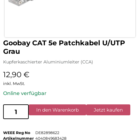
Goobay CAT 5e Patchkabel U/UTP
Grau
Kupferkaschierter Aluminiumleiter (CCA)
12,90
€
inkl. MwSt.
Online verfügbar
In den Warenkorb
Jetzt kaufen
WEEE Reg No
DE82898622
Artikelnummer
4040849683428