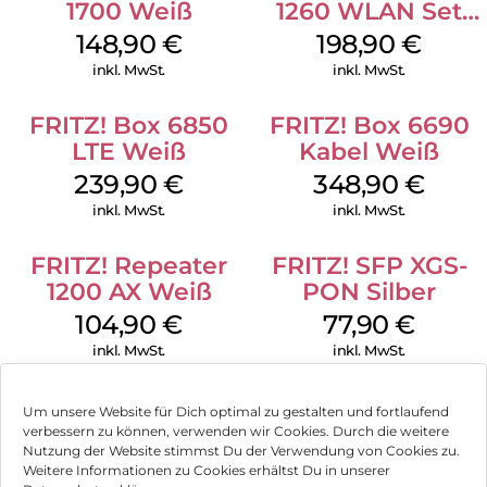
1700 Weiß
1260 WLAN Set
Weiß
148,90
€
198,90
€
inkl. MwSt.
inkl. MwSt.
FRITZ! Box 6850
FRITZ! Box 6690
LTE Weiß
Kabel Weiß
239,90
€
348,90
€
inkl. MwSt.
inkl. MwSt.
FRITZ! Repeater
FRITZ! SFP XGS-
1200 AX Weiß
PON Silber
104,90
€
77,90
€
inkl. MwSt.
inkl. MwSt.
Um unsere Website für Dich optimal zu gestalten und fortlaufend
verbessern zu können, verwenden wir Cookies. Durch die weitere
Nutzung der Website stimmst Du der Verwendung von Cookies zu.
Impressum
Weitere Informationen zu Cookies erhältst Du in unserer