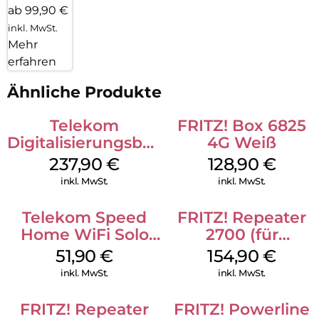
ab 99,90 €
inkl. MwSt.
Mehr
erfahren
Ähnliche Produkte
Telekom
FRITZ! Box 6825
Digitalisierungsbox
4G Weiß
Smart 2
237,90
€
128,90
€
Telefonanlage und
inkl. MwSt.
inkl. MwSt.
Wi-Fi 6 Weiß
Telekom Speed
FRITZ! Repeater
Home WiFi Solo
2700 (für
refurbished Weiß
Tarifvermarktung)
51,90
€
154,90
€
Weiß
inkl. MwSt.
inkl. MwSt.
FRITZ! Repeater
FRITZ! Powerline