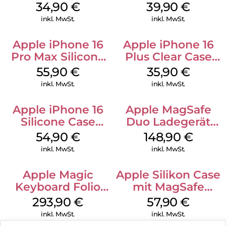
Case MagSafe
MagSafe Plum
34,90
€
39,90
€
Denim
inkl. MwSt.
inkl. MwSt.
Apple iPhone 16
Apple iPhone 16
Pro Max Silicone
Plus Clear Case
Case MagSafe
MagSafe
55,90
€
35,90
€
Stone Gray
Transparent
inkl. MwSt.
inkl. MwSt.
Apple iPhone 16
Apple MagSafe
Silicone Case
Duo Ladegerät
MagSafe Black
Weiß
54,90
€
148,90
€
inkl. MwSt.
inkl. MwSt.
Apple Magic
Apple Silikon Case
Keyboard Folio
mit MagSafe
iPad 10.9″ (10.Gen.)
iPhone 14 Pro
293,90
€
57,90
€
Weiß
(PRODUCT)RED
inkl. MwSt.
inkl. MwSt.