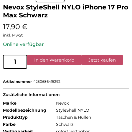
Nevox StyleShell NYLO iPhone 17 Pro
Max Schwarz
17,90
€
inkl. MwSt.
Online verfügbar
In den Warenkorb
Jetzt kaufen
Artikelnummer
4250686415292
Zusätzliche Informationen
Marke
Nevox
Modellbezeichnung
StyleShell NYLO
Produkttyp
Taschen & Hüllen
Farbe
Schwarz
Verfügbarkeit
sofort verfügbar