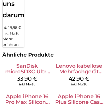
uns
darum!
ab 19,95 €
inkl. MwSt.
Mehr
erfahren
Ähnliche Produkte
SanDisk
Lenovo kabellose
microSDXC Ultra
Mehrfachgerät
128 GB + Adapter
Luna Grey
33,90
€
42,90
€
Mobile
inkl. MwSt.
inkl. MwSt.
Apple iPhone 16
Apple iPhone 16
Pro Max Silicone
Plus Silicone Case