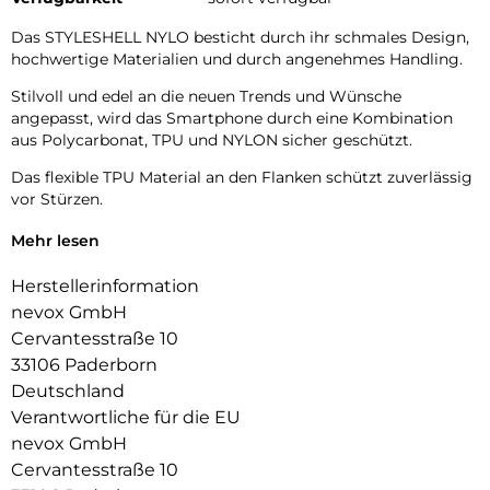
Das STYLESHELL NYLO besticht durch ihr schmales Design,
hochwertige Materialien und durch angenehmes Handling.
Stilvoll und edel an die neuen Trends und Wünsche
angepasst, wird das Smartphone durch eine Kombination
aus Polycarbonat, TPU und NYLON sicher geschützt.
Das flexible TPU Material an den Flanken schützt zuverlässig
vor Stürzen.
Das Display ist durch die seitlichen Flanken geschützt.
Mehr lesen
Durch die verwendeten Materialien ist ihr Gerät bestens
Herstellerinformation
geschützt.
nevox GmbH
Die Anschlüsse, Knöpfe und Kamera bleiben voll zugänglich.
Cervantesstraße 10
33106 Paderborn
Hochwertiges Schmutzabweisendes Material und langlebige
Deutschland
Zusammensetzung der Materialien.
Verantwortliche für die EU
nevox GmbH
Cervantesstraße 10