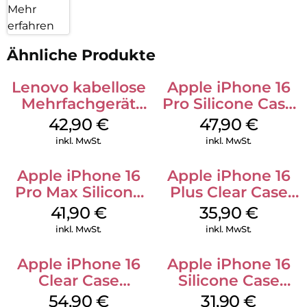
Mehr
erfahren
Ähnliche Produkte
Lenovo kabellose
Apple iPhone 16
Mehrfachgerät
Pro Silicone Case
Luna Grey
MagSafe Denim
42,90
€
47,90
€
inkl. MwSt.
inkl. MwSt.
Apple iPhone 16
Apple iPhone 16
Pro Max Silicone
Plus Clear Case
Case MagSafe
MagSafe
41,90
€
35,90
€
Ultramarine
Transparent
inkl. MwSt.
inkl. MwSt.
Apple iPhone 16
Apple iPhone 16
Clear Case
Silicone Case
MagSafe
MagSafe Fuchsia
54,90
€
31,90
€