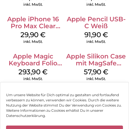
Transparent
inkl. MwSt.
inkl. MwSt.
Apple iPhone 16
Apple Pencil USB-
Pro Max Clear
C Weiß
Case MagSafe
29,90
€
91,90
€
Transparent
inkl. MwSt.
inkl. MwSt.
Apple Magic
Apple Silikon Case
Keyboard Folio
mit MagSafe
iPad 10.9″ (10.Gen.)
iPhone 14 Pro
293,90
€
57,90
€
Weiß
(PRODUCT)RED
inkl. MwSt.
inkl. MwSt.
Um unsere Website für Dich optimal zu gestalten und fortlaufend
verbessern zu können, verwenden wir Cookies. Durch die weitere
Nutzung der Website stimmst Du der Verwendung von Cookies zu.
Impressum
Weitere Informationen zu Cookies erhältst Du in unserer
Datenschutzerklärung.
AGB