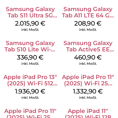
Samsung Galaxy
Samsung Galaxy
Tab S11 Ultra 5G
Tab A11 LTE 64 GB
512 GB Gray
Gray
2.015,90
€
208,90
€
inkl. MwSt.
inkl. MwSt.
Samsung Galaxy
Samsung Galaxy
Tab S10 Lite Wi-Fi
Tab Active5 EE
128 GB Silver
Wi-Fi 128 GB black
336,90
€
460,90
€
inkl. MwSt.
inkl. MwSt.
Apple iPad Pro 13″
Apple iPad Pro 11″
(2025) Wi-Fi 512
(2025) Wi-Fi 256
GB Standardglas
GB Standardglas
1.936,90
€
1.332,90
€
Space Schwarz
Silber
inkl. MwSt.
inkl. MwSt.
Apple iPad Pro 11″
Apple iPad 11″
(2025) Wi-Fi 256
(2025) Wi-Fi 128