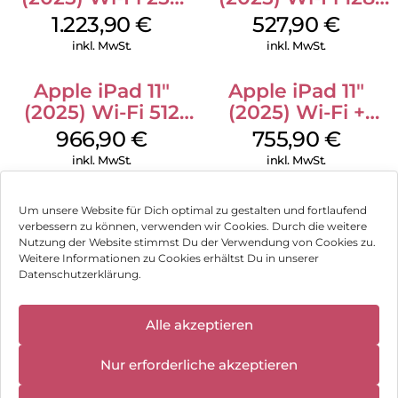
GB Standardglas
GB Pink
1.223,90
€
527,90
€
Space Schwarz
inkl. MwSt.
inkl. MwSt.
Apple iPad 11″
Apple iPad 11″
(2025) Wi-Fi 512
(2025) Wi-Fi +
GB Gelb
Cellular 256 GB
966,90
€
755,90
€
Pink
inkl. MwSt.
inkl. MwSt.
Um unsere Website für Dich optimal zu gestalten und fortlaufend
verbessern zu können, verwenden wir Cookies. Durch die weitere
Nutzung der Website stimmst Du der Verwendung von Cookies zu.
Impressum
Weitere Informationen zu Cookies erhältst Du in unserer
Datenschutzerklärung.
AGB
✕
Datenschutz
Alle akzeptieren
Wir haben
geschlossen:
Vertrag widerrufen
Nur erforderliche akzeptieren
10.08.2026 -
18.08.2026
Hinweis zur Batterieentsorgung