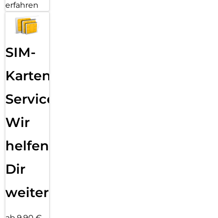
und sichere kabellose Verbindungen. So kann man von fast
erfahren
überall aus arbeiten und Fotos, Dokumente und große
Videodateien problemlos übertragen.
SIM-
Karten
Service:
Wir
helfen
Dir
weiter
ab 9,90 €