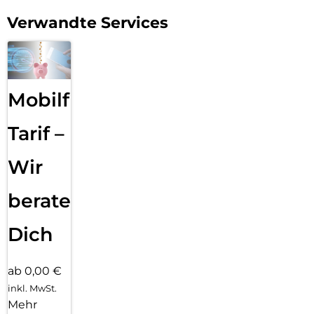
der Welt mit extremer Helligkeit, präzisem Kontrast,
Verwandte Services
ProMotion, großem P3 Farbraum und True Tone.
Nanotexturglas für anspruchsvolle Lichtverhältnisse ist für
die Konfigurationen mit 1 TB und 2 TB erhältlich.
APPLE PENCIL UND MAGIC KEYBOARD FÜR DAS IPAD PRO:
Der Apple Pencil Pro und der Apple Pencil (USBC)
Mobilfunk
ermöglichen eine intuitive und präzise Steuerung für
Zeichnungen und Notizen. Das Magic Keyboard sorgt für
Tarif –
angenehmes Tippen und hat ein Trackpad mit haptischem
Feedback.
Wir
FORTSCHRITTLICHE KAMERAS: Das iPad Pro hat eine 12MP
Querformat Center Stage Frontkamera und eine 12 MP
beraten
Weitwinkel-Kamera mit adaptivem True Tone Blitz. Vier
Mikrofone in Studioqualität und ein 4Lautsprecher-
Audiosystem liefern sattes Audio.
Dich
ENTSPERREN UND BEZAHLEN MIT FACE ID: Entsperre dein
iPad Pro, authentifiziere Käufe auf sichere Weise, melde dich
ab 0,00 €
bei Apps an und mehr – alles mit nur einem Blick.
inkl. MwSt.
Mehr
KONNEKTIVITÄT: WLAN 7 mit Apple N1 ermöglicht schnelle