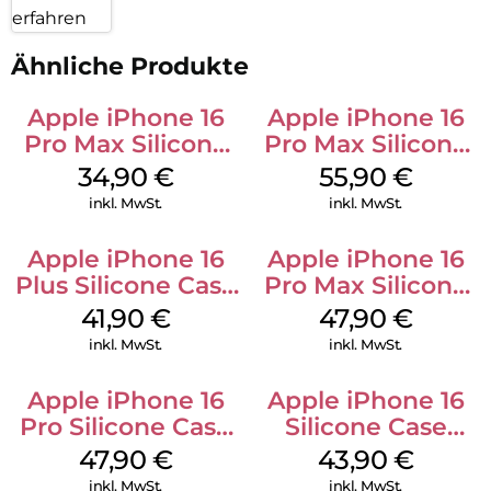
erfahren
Ähnliche Produkte
Apple iPhone 16
Apple iPhone 16
Pro Max Silicone
Pro Max Silicone
Case MagSafe
Case MagSafe
34,90
€
55,90
€
Denim
Stone Gray
inkl. MwSt.
inkl. MwSt.
Apple iPhone 16
Apple iPhone 16
Plus Silicone Case
Pro Max Silicone
MagSafe Stone
Case MagSafe
41,90
€
47,90
€
Gray
Black
inkl. MwSt.
inkl. MwSt.
Apple iPhone 16
Apple iPhone 16
Pro Silicone Case
Silicone Case
MagSafe Denim
MagSafe Plum
47,90
€
43,90
€
inkl. MwSt.
inkl. MwSt.