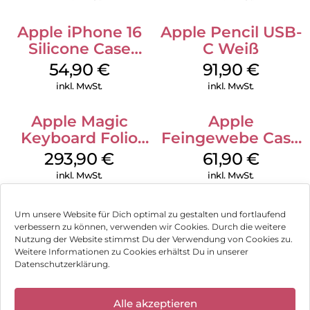
Apple iPhone 16
Apple Pencil USB-
Silicone Case
C Weiß
MagSafe Lake
54,90
€
91,90
€
Green
inkl. MwSt.
inkl. MwSt.
Apple Magic
Apple
Keyboard Folio
Feingewebe Case
iPad 10.9″ (10.Gen.)
iPhone 15 Pro
293,90
€
61,90
€
Weiß
MagSafe Schwarz
inkl. MwSt.
inkl. MwSt.
Um unsere Website für Dich optimal zu gestalten und fortlaufend
verbessern zu können, verwenden wir Cookies. Durch die weitere
Nutzung der Website stimmst Du der Verwendung von Cookies zu.
Impressum
Weitere Informationen zu Cookies erhältst Du in unserer
Datenschutzerklärung.
AGB
✕
Datenschutz
Alle akzeptieren
Wir haben