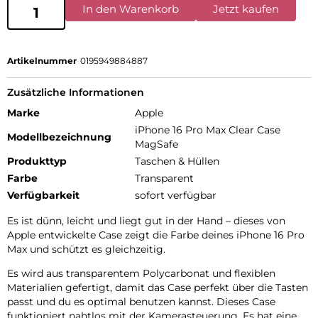
In den Warenkorb
Jetzt kaufen
Artikelnummer
0195949884887
Zusätzliche Informationen
Marke
Apple
iPhone 16 Pro Max Clear Case
Modellbezeichnung
MagSafe
Produkttyp
Taschen & Hüllen
Farbe
Transparent
Verfügbarkeit
sofort verfügbar
Es ist dünn, leicht und liegt gut in der Hand – dieses von
Apple entwickelte Case zeigt die Farbe deines iPhone 16 Pro
Max und schützt es gleichzeitig.
Es wird aus transparentem Poly­carbonat und flexiblen
Materialien gefertigt, damit das Case perfekt über die Tasten
passt und du es optimal benutzen kannst. Dieses Case
funktioniert nahtlos mit der Kamera­steuerung. Es hat eine