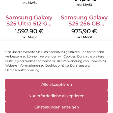
inkl. MwSt.
inkl. MwSt.
Samsung Galaxy
Samsung Galaxy
S25 Ultra 512 GB
S25 256 GB
Titanium
Icyblue
1.592,90
€
975,90
€
Whitesilver
inkl. MwSt.
inkl. MwSt.
Samsung Galaxy
Samsung Galaxy
Um unsere Website für Dich optimal zu gestalten und fortlaufend
S25 128 GB Silver
XCover 7 EE 128
verbessern zu können, verwenden wir Cookies. Durch die weitere
Shadow
GB Black
Nutzung der Website stimmst Du der Verwendung von Cookies zu.
594,90
€
237,90
€
Weitere Informationen zu Cookies erhältst Du in unserer
inkl. MwSt.
inkl. MwSt.
Datenschutzerklärung.
Doro Leva L30
Nothing Phone
✕
Alle akzeptieren
Können wir Dir behilflich sein?
Wir haben
Graphite/Weiß
(3a) Pro 256 GB
geschlossen:
Grey
119,90
€
458,90
€
Nur erforderliche akzeptieren
10.08.2026 -
18.08.2026
inkl. MwSt.
inkl. MwSt.
Einstellungen anzeigen