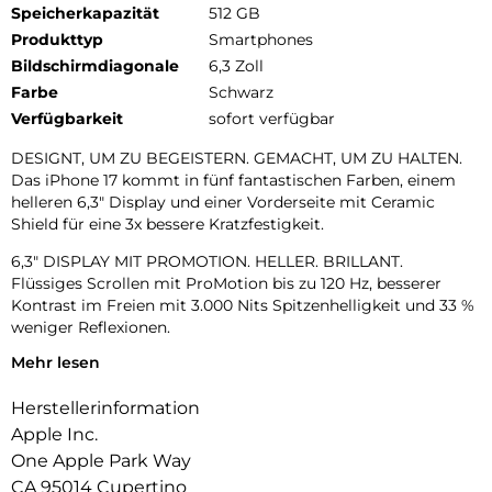
Speicherkapazität
512 GB
Produkttyp
Smartphones
Bildschirmdiagonale
6,3 Zoll
Farbe
Schwarz
Verfügbarkeit
sofort verfügbar
DESIGNT, UM ZU BEGEISTERN. GEMACHT, UM ZU HALTEN.
Das iPhone 17 kommt in fünf fantastischen Farben, einem
helleren 6,3″ Display und einer Vorderseite mit Ceramic
Shield für eine 3x bessere Kratzfestigkeit.
6,3″ DISPLAY MIT PROMOTION. HELLER. BRILLANT.
Flüssiges Scrollen mit ProMotion bis zu 120 Hz, besserer
Kontrast im Freien mit 3.000 Nits Spitzenhelligkeit und 33 %
weniger Reflexionen.
Mehr lesen
UNGLAUBLICHE FOTOS.
Mit dem hochwertigen 48 MP Dual Fusion Kamera-System,
Herstellerinformation
2x Zoom in optischer Qualität und der 48 MP Fusion
Ultraweitwinkel-Kamera machst du superhochauflösende
Apple Inc.
Fotos ganz automatisch.
One Apple Park Way
CA 95014 Cupertino
18MP CENTER STAGE FRONTKAMERA. Flexible