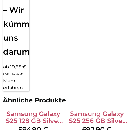
– Wir
kümmern
uns
darum!
ab 19,95 €
inkl. MwSt.
Mehr
erfahren
Ähnliche Produkte
Samsung Galaxy
Samsung Galaxy
S25 128 GB Silver
S25 256 GB Silver
Shadow
Shadow
594,90
€
692,90
€