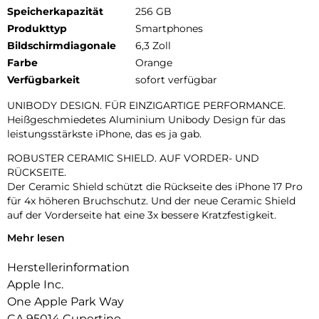
Speicherkapazität
256 GB
Produkttyp
Smartphones
Bildschirmdiagonale
6,3 Zoll
Farbe
Orange
Verfügbarkeit
sofort verfügbar
UNIBODY DESIGN. FÜR EINZIGARTIGE PERFORMANCE.
Heißgeschmiedetes Aluminium Unibody Design für das
leistungsstärkste iPhone, das es ja gab.
ROBUSTER CERAMIC SHIELD. AUF VORDER- UND
RÜCKSEITE.
Der Ceramic Shield schützt die Rückseite des iPhone 17 Pro
für 4x höheren Bruchschutz. Und der neue Ceramic Shield
auf der Vorderseite hat eine 3x bessere Kratzfestigkeit.
Mehr lesen
DAS ULTIMATIVE PRO KAMERA-SYSTEM.
Mit 48 MP Rückkameras und 8x Zoom in optischer Qualität –
Herstellerinformation
dem größten Zoombereich, den es je bei einem iPhone gab.
Das ist wie 8 Pro Objektive in deiner Hosentasche.
Apple Inc.
One Apple Park Way
18MP CENTER STAGE FRONTKAMERA.
CA 95014 Cupertino