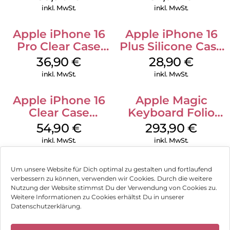
Stone Gray
Green
inkl. MwSt.
inkl. MwSt.
Apple iPhone 16
Apple iPhone 16
Pro Clear Case
Plus Silicone Case
MagSafe
MagSafe Black
36,90
€
28,90
€
Transparent
inkl. MwSt.
inkl. MwSt.
Apple iPhone 16
Apple Magic
Clear Case
Keyboard Folio
MagSafe
iPad 10.9″ (10.Gen.)
54,90
€
293,90
€
Transparent
Weiß
inkl. MwSt.
inkl. MwSt.
Um unsere Website für Dich optimal zu gestalten und fortlaufend
verbessern zu können, verwenden wir Cookies. Durch die weitere
Nutzung der Website stimmst Du der Verwendung von Cookies zu.
Impressum
Weitere Informationen zu Cookies erhältst Du in unserer
Datenschutzerklärung.
AGB