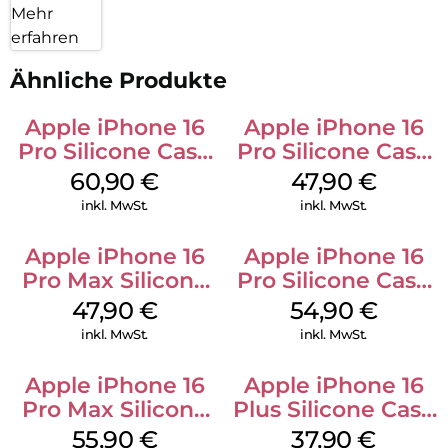
Mehr
erfahren
Ähnliche Produkte
Apple iPhone 16
Apple iPhone 16
Pro Silicone Case
Pro Silicone Case
MagSafe Stone
MagSafe Denim
60,90
€
47,90
€
Gray
inkl. MwSt.
inkl. MwSt.
Apple iPhone 16
Apple iPhone 16
Pro Max Silicone
Pro Silicone Case
Case MagSafe
MagSafe Black
47,90
€
54,90
€
Black
inkl. MwSt.
inkl. MwSt.
Apple iPhone 16
Apple iPhone 16
Pro Max Silicone
Plus Silicone Case
Case MagSafe
MagSafe Lake
55,90
€
37,90
€