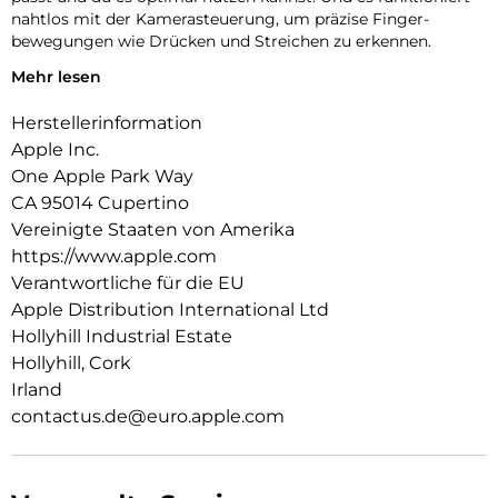
nahtlos mit der Kamera­steuerung, um präzise Finger­
bewegungen wie Drücken und Streichen zu erkennen.
Mehr lesen
Innen‑ und Außenseite sind mit einer kratzfesten
Beschichtung versehen. Und alle Materialien und
Herstellerinformation
Beschichtungen wurden optimiert, um zu verhindern, dass
das Case mit der Zeit vergilbt.
Apple Inc.
One Apple Park Way
Mit integrierten Magneten, die sich perfekt am iPhone 17 Pro
CA 95014 Cupertino
ausrichten, hält das Case ganz einfach und sorgt für
schnelleres kabelloses Laden. Lass dein iPhone beim Laden
Vereinigte Staaten von Amerika
einfach im Case und docke dein MagSafe Ladegerät an. Oder
https://www.apple.com
leg es auf dein Qi2.2- oder Qi zertifiziertes Ladegerät.
Verantwortliche für die EU
Apple Distribution International Ltd
Wie jedes von Apple entwickelte Case durchläuft es im Laufe
des Design‑ und Fertigungs­prozesses Tausende von
Hollyhill Industrial Estate
Teststunden. Deshalb sieht es nicht nur großartig aus,
Hollyhill, Cork
sondern schützt dein iPhone auch vor Kratzern und bei
Irland
Stürzen.
contactus.de@euro.apple.com