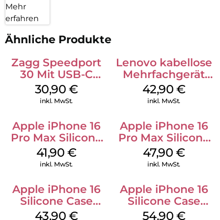
Mehr
erfahren
Ähnliche Produkte
Zagg Speedport
Lenovo kabellose
30 Mit USB-C
Mehrfachgerät
Kabel Weiß
Luna Grey
30,90
€
42,90
€
inkl. MwSt.
inkl. MwSt.
Apple iPhone 16
Apple iPhone 16
Pro Max Silicone
Pro Max Silicone
Case MagSafe
Case MagSafe
41,90
€
47,90
€
Ultramarine
Black
inkl. MwSt.
inkl. MwSt.
Apple iPhone 16
Apple iPhone 16
Silicone Case
Silicone Case
MagSafe Plum
MagSafe Lake
43,90
€
54,90
€