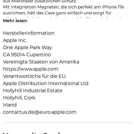
aus Mikro­faser zusätzlichen Schutz.
Mit integrierten Magneten, die sich perfekt am iPhone 17e
ausrichten, hält das Case ganz einfach und sorgt für
schnelleres kabelloses Laden. Lass dein iPhone beim Laden
Mehr lesen
einfach im Case und docke dein MagSafe Ladegerät an oder
leg es auf dein Qi2 zertifiziertes Ladegerät.
Herstellerinformation
Wie jedes von Apple entwickelte Case durchläuft es im Laufe
Apple Inc.
des Design‑ und Fertigungs­prozesses Tausende von
One Apple Park Way
Teststunden. Deshalb sieht es nicht nur großartig aus,
CA 95014 Cupertino
sondern ist auch dafür gemacht, dein iPhone vor Kratzern
und bei Stürzen zu schützen.
Vereinigte Staaten von Amerika
https://www.apple.com
Verantwortliche für die EU
Apple Distribution International Ltd
Hollyhill Industrial Estate
Hollyhill, Cork
Irland
contactus.de@euro.apple.com