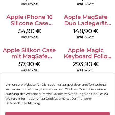
Green
inkl. MwSt.
inkl. MwSt.
Apple iPhone 16
Apple MagSafe
Silicone Case
Duo Ladegerät
MagSafe Black
Weiß
54,90
€
148,90
€
inkl. MwSt.
inkl. MwSt.
Apple Silikon Case
Apple Magic
mit MagSafe
Keyboard Folio
iPhone 14 Pro
iPad 10.9″ (10.Gen.)
57,90
€
293,90
€
(PRODUCT)RED
Weiß
inkl. MwSt.
inkl. MwSt.
Um unsere Website für Dich optimal zu gestalten und fortlaufend
verbessern zu können, verwenden wir Cookies. Durch die weitere
Nutzung der Website stimmst Du der Verwendung von Cookies zu.
Impressum
Weitere Informationen zu Cookies erhältst Du in unserer
Datenschutzerklärung.
AGB