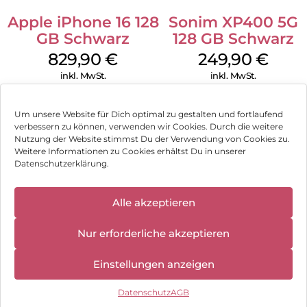
Apple iPhone 16 128
Sonim XP400 5G
GB Schwarz
128 GB Schwarz
829,90
€
249,90
€
inkl. MwSt.
inkl. MwSt.
Um unsere Website für Dich optimal zu gestalten und fortlaufend
verbessern zu können, verwenden wir Cookies. Durch die weitere
Nutzung der Website stimmst Du der Verwendung von Cookies zu.
Impressum
Weitere Informationen zu Cookies erhältst Du in unserer
Datenschutzerklärung.
AGB
✕
Datenschutz
Alle akzeptieren
Können wir Dir behilflich sein?
Wir haben
geschlossen:
Vertrag widerrufen
Nur erforderliche akzeptieren
10.08.2026 -
18.08.2026
Hinweis zur Batterieentsorgung
Einstellungen anzeigen
Newsletter
Datenschutz
AGB
©
2026
, Brodos AG – All Rights Reserved.