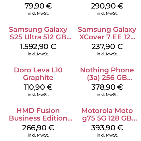
Schwarz
White
79,90
€
290,90
€
inkl. MwSt.
inkl. MwSt.
Samsung Galaxy
Samsung Galaxy
S25 Ultra 512 GB
XCover 7 EE 128
Titanium
GB Black
1.592,90
€
237,90
€
Whitesilver
inkl. MwSt.
inkl. MwSt.
Doro Leva L10
Nothing Phone
Graphite
(3a) 256 GB
Black
110,90
€
378,90
€
inkl. MwSt.
inkl. MwSt.
HMD Fusion
Motorola Moto
Business Edition
g75 5G 128 GB
256 GB Grey
Charcoal Gray
266,90
€
393,90
€
inkl. MwSt.
inkl. MwSt.