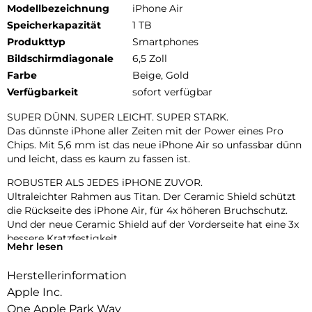
Modellbezeichnung
iPhone Air
Speicherkapazität
1 TB
Produkttyp
Smartphones
Bildschirmdiagonale
6,5 Zoll
Farbe
Beige, Gold
Verfügbarkeit
sofort verfügbar
SUPER DÜNN. SUPER LEICHT. SUPER STARK.
Das dünnste iPhone aller Zeiten mit der Power eines Pro
Chips. Mit 5,6 mm ist das neue iPhone Air so unfassbar dünn
und leicht, dass es kaum zu fassen ist.
ROBUSTER ALS JEDES iPHONE ZUVOR.
Ultraleichter Rahmen aus Titan. Der Ceramic Shield schützt
die Rückseite des iPhone Air, für 4x höheren Bruchschutz.
Und der neue Ceramic Shield auf der Vorderseite hat eine 3x
bessere Kratzfestigkeit.
Mehr lesen
ZWEI FORTSCHRITTLICHE KAMERAS IN EINER.
Herstellerinformation
48 MP Fusion Kamera-System mit 2x Zoom in optischer
Qualität. Mach einfach perfekte Aufnahmen – direkt von dort,
Apple Inc.
wo du stehst.
One Apple Park Way