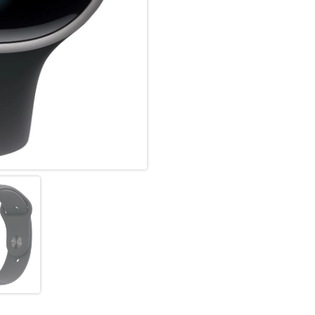
NOCH MEHR INSIGHTS ZU DE
Mach jederzeit ein EKG. Erhalt
bei einem unregelmäßigen Her
der Vitalzeichen App die wich
miss den Sauerstoff in deinem
BEEINDRUCKENDES DESIGN.
Die dünne und leichte Series 
Trainieren und selbst wenn du 
tracken.
MEHR POWER FÜR DEINE FIT
Mit fortschrittlichen Messwert
Herzfrequenz-Zonen, Training
du drei Monate Apple Fitness+
EIN ECHTER BOOST FÜR DIE 
Mit bis zu 24 Stunden bei nor
normaler Nutzung in nur 15 Mi
GEBAUT, UM ZU HALTEN.
Mit einem Display aus superrobu
Die Series 11 ist auch wasserg