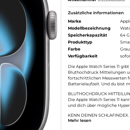
Zusätzliche Informationen
Marke
Appl
Modellbezeichnung
Watc
Speicherkapazität
64 
Produkttyp
Smar
Farbe
Grau
Verfügbarkeit
sofo
Die Apple Watch Series 11 gibt
Bluthochdruck Mitteilungen un
fortschrittlichen Messwerten 
Batterielaufzeit. Und du bist
BLUTHOCHDRUCK MITTEILUN
Die Apple Watch Series 11 ka
und dich über mögliche Hyper
KENN DEINEN SCHLAFINDEX.
Mehr lesen
Mit dem Schlafindex kannst du
seine Qualität und wie du ihn