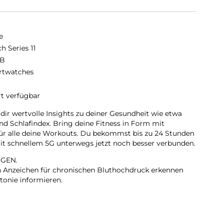
e
h Series 11
GB
twatches
rt verfügbar
 dir wertvolle Insights zu deiner Gesundheit wie etwa
d Schlafindex. Bring deine Fitness in Form mit
für alle deine Workouts. Du bekommst bis zu 24 Stunden
 mit schnellem 5G unterwegs jetzt noch besser verbunden.
GEN.
nn Anzeichen für chronischen Bluthochdruck erkennen
tonie informieren.
 einfach deinen Schlaf tracken. Du erfährst mehr über
 erholsamer machen kannst.