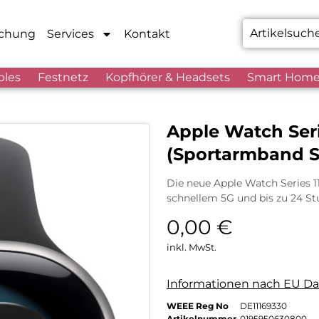
chung
Services
Kontakt
bles
Festnetz
Kopfhörer & Headsets
Smart Hom
Apple Watch Seri
(Sportarmband S
Die neue Apple Watch Series 1
schnellem 5G und bis zu 24 Stu
0,00
€
inkl. MwSt.
Informationen nach EU Da
WEEE Reg No
DE11169330
Artikelnummer
0195950630800