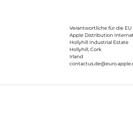
SICHERHEITSFEATURES.
Die Series 11 kann erkennen, o
Sie hilft dir automatisch, ein
Notfallkontakte. Wegbegleitu
Verantwortliche für die EU
du an deinem Ziel angekomme
Apple Distribution Interna
BLEIB UNTERWEGS IN VERBI
Hollyhill Industrial Estate
Sende eine Textnachricht, ruf
Hollyhill, Cork
den Notruf – alles ohne dein 
Irland
noch besser verbunden.
contactus.de@euro.apple