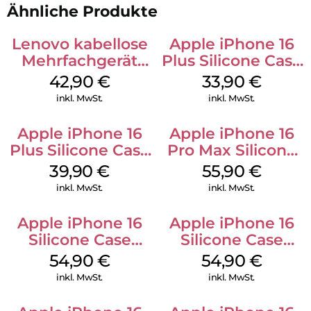
Ähnliche Produkte
Lenovo kabellose
Apple iPhone 16
Mehrfachgerät
Plus Silicone Case
Luna Grey
MagSafe Lake
42,90
€
33,90
€
Green
inkl. MwSt.
inkl. MwSt.
Apple iPhone 16
Apple iPhone 16
Plus Silicone Case
Pro Max Silicone
MagSafe Plum
Case MagSafe
39,90
€
55,90
€
Stone Gray
inkl. MwSt.
inkl. MwSt.
Apple iPhone 16
Apple iPhone 16
Silicone Case
Silicone Case
MagSafe Black
MagSafe Lake
54,90
€
54,90
€
Green
inkl. MwSt.
inkl. MwSt.