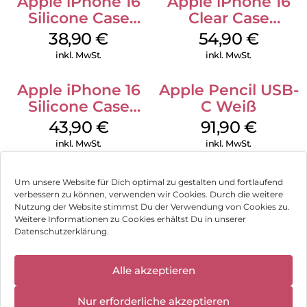
Apple iPhone 16
Apple iPhone 16
Silicone Case
Clear Case
MagSafe
MagSafe
38,90
€
54,90
€
Ultramarine
Transparent
inkl. MwSt.
inkl. MwSt.
Apple iPhone 16
Apple Pencil USB-
Silicone Case
C Weiß
MagSafe Plum
43,90
€
91,90
€
inkl. MwSt.
inkl. MwSt.
Um unsere Website für Dich optimal zu gestalten und fortlaufend
verbessern zu können, verwenden wir Cookies. Durch die weitere
Nutzung der Website stimmst Du der Verwendung von Cookies zu.
Impressum
Weitere Informationen zu Cookies erhältst Du in unserer
Datenschutzerklärung.
AGB
✕
Datenschutz
Alle akzeptieren
Wir haben
geschlossen:
Vertrag widerrufen
Nur erforderliche akzeptieren
10.08.2026 -