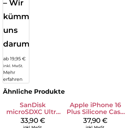
– Wir
kümmern
uns
darum!
ab 19,95 €
inkl. MwSt.
Mehr
erfahren
Ähnliche Produkte
SanDisk
Apple iPhone 16
microSDXC Ultra
Plus Silicone Case
128 GB + Adapter
MagSafe Lake
33,90
€
37,90
€
Mobile
Green
inkl. MwSt.
inkl. MwSt.