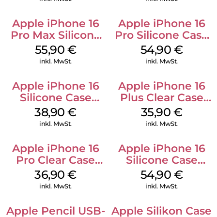
Apple iPhone 16
Apple iPhone 16
Pro Max Silicone
Pro Silicone Case
Case MagSafe
MagSafe Black
55,90
€
54,90
€
Stone Gray
inkl. MwSt.
inkl. MwSt.
Apple iPhone 16
Apple iPhone 16
Silicone Case
Plus Clear Case
MagSafe
MagSafe
38,90
€
35,90
€
Ultramarine
Transparent
inkl. MwSt.
inkl. MwSt.
Apple iPhone 16
Apple iPhone 16
Pro Clear Case
Silicone Case
MagSafe
MagSafe Black
36,90
€
54,90
€
Transparent
inkl. MwSt.
inkl. MwSt.
Apple Pencil USB-
Apple Silikon Case