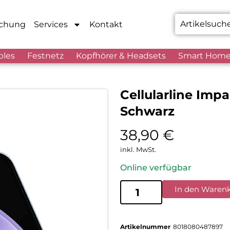
chung
Services
Kontakt
bles
Festnetz
Kopfhörer & Headsets
Smart Hom
Cellularline Imp
Schwarz
38,90
€
inkl. MwSt.
Online verfügbar
In den Waren
Artikelnummer
8018080487897