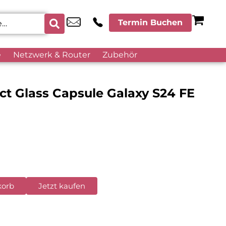
Termin Buchen
e
Netzwerk & Router
Zubehör
act Glass Capsule Galaxy S24 FE
korb
Jetzt kaufen