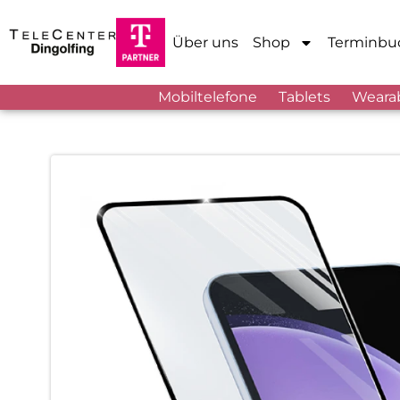
Über uns
Shop
Terminbu
Mobiltelefone
Tablets
Weara