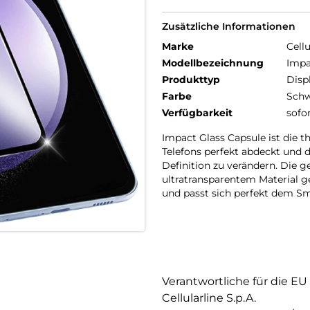
Zusätzliche Informationen
Marke
Cellu
Modellbezeichnung
Impa
Produkttyp
Disp
Farbe
Schw
Verfügbarkeit
sofo
Impact Glass Capsule ist die 
Telefons perfekt abdeckt und d
Definition zu verändern. Die g
ultratransparentem Material ge
und passt sich perfekt dem Sm
Verantwortliche für die EU
Cellularline S.p.A.