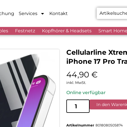
chung
Services
Kontakt
bles
Festnetz
Kopfhörer & Headsets
Smart Hom
Cellularline Xtre
iPhone 17 Pro Tr
44,90
€
inkl. MwSt.
Online verfügbar
In den Waren
Artikelnummer
8018080505874