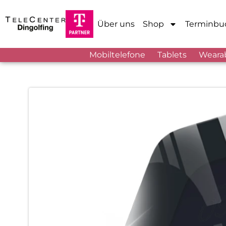
Über uns
Shop
Terminbu
Mobiltelefone
Tablets
Weara