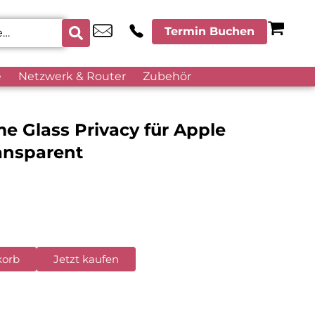
Termin Buchen
e
Netzwerk & Router
Zubehör
me Glass Privacy für Apple
ansparent
korb
Jetzt kaufen