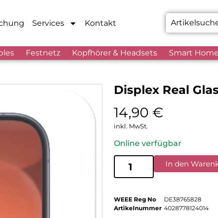
chung
Services
Kontakt
bles
Festnetz
Kopfhörer & Headsets
Smart Hom
Displex Real Gla
14,90
€
inkl. MwSt.
Online verfügbar
In den Waren
WEEE Reg No
DE38765828
Artikelnummer
4028778124014