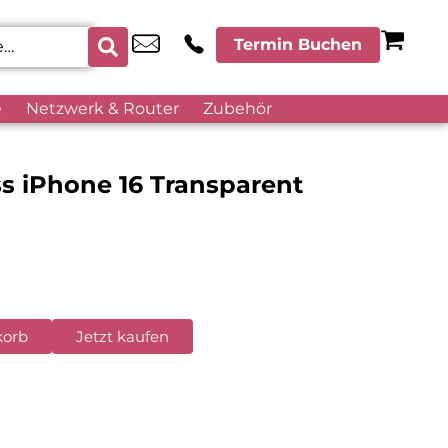
Termin Buchen
e
Netzwerk & Router
Zubehör
ss iPhone 16 Transparent
korb
Jetzt kaufen