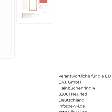
Nach der Montage des Schutzgl
Haft-Eigenschaften und eine kl
zuverlässig hält, ist das Sili
Hersteller angepasst. Auch die 
Displayschutzfolie können Si
und Farbtreue genießen.
Einfaches, blasenfreies Aufbri
Mit dem EASY-ON Eco-Montag
gestaltet sich die Montage des
Ergebnis: kein schiefes Auflie
verdeckten Öffnungen für Laut
unter dem Schutzglas. Gut fü
aus recyclebarem Premium-Vo
dem Altpapier recycelt werden
Verantwortliche für die EU
E.V.I. GmbH
Hainbuchenring 4
82061 Neuried
Deutschland
info@e-v-i.de