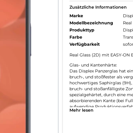
Zusätzliche Informationen
Marke
Disp
Modellbezeichnung
Real
Produkttyp
Disp
Farbe
Tran
Verfügbarkeit
sofo
Real Glass (2D) mit EASY-ON
Glas- und Kantenhärte:
Das Displex Panzerglas hat ein
bruch-, und stoßfester als ver
hochwertiges Saphirglas (9H), 
bruch- und stoßanfälligste Zo
spezialgehärtet, durch eine m
absorbierenden Kante (bei Full
aufwendige Produktionsverfah
Mehr lesen
gegen Schläge, Stöße und Bru
Nutzung.
Hüllenfreundlich: