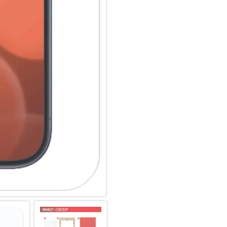
Unser Displex Schutzglas wir
gefertigt und passt somit perf
ultradünn. Somit lassen sich a
Panzerglasfolie benutzen. Du
Glass und Ihrer Lieblingshüll
Anti Fingerprint:
Die oberste Schicht unserer 
Coating. Die hydro- und oleop
schmutzabweisend, extrem la
Scrollen. Durch diese Technolo
bleibt auch länger sauber und
Displex Screen Protector unte
Fingerprint-Sensoren aller Sm
Splitterschutz:
Der im Real Glass integrierte 
absolute Sicherheit, auch bei
der zweiten Schicht im Schutzg
absolut sichere Verwendung. 
Schutzglas einen Schlag, Fall
das Displex Schutzglas durch d
einem Stück vom Display abge