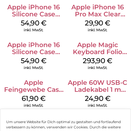
Apple iPhone 16
Apple iPhone 16
Silicone Case
Pro Max Clear
MagSafe Lake
Case MagSafe
54,90
€
29,90
€
Green
Transparent
inkl. MwSt.
inkl. MwSt.
Apple iPhone 16
Apple Magic
Silicone Case
Keyboard Folio
MagSafe Black
iPad 10.9″ (10.Gen.)
54,90
€
293,90
€
Weiß
inkl. MwSt.
inkl. MwSt.
Apple
Apple 60W USB-C
Feingewebe Case
Ladekabel 1 m
iPhone 15 Pro
Weiß
61,90
€
24,90
€
MagSafe Schwarz
inkl. MwSt.
inkl. MwSt.
Um unsere Website für Dich optimal zu gestalten und fortlaufend
verbessern zu können, verwenden wir Cookies. Durch die weitere