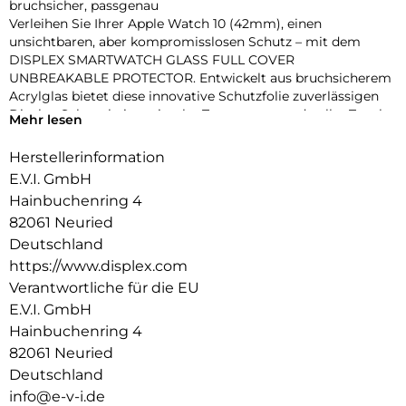
bruchsicher, passgenau
Verleihen Sie Ihrer Apple Watch 10 (42mm), einen
unsichtbaren, aber kompromisslosen Schutz – mit dem
DISPLEX SMARTWATCH GLASS FULL COVER
UNBREAKABLE PROTECTOR. Entwickelt aus bruchsicherem
Acrylglas bietet diese innovative Schutzfolie zuverlässigen
Display-Schutz bei maximaler Transparenz und voller Touch-
Mehr lesen
Funktionalität.
Dank des vollflächig haftenden Edge-to-Edge-Designs mit
Herstellerinformation
3D-Kontur deckt die Folie das Display präzise bis zum Rand
E.V.I. GmbH
ab – perfekt für sportliche Einsätze, den Alltag oder den
Hainbuchenring 4
stilbewussten Nutzer. Eine High-Tech-Anti-Fingerprint-
82061 Neuried
Beschichtung schützt vor störenden Flecken und sorgt für
dauerhaft brillante Optik.
Deutschland
Die beiliegende Eco-Montagehilfe aus recyceltem PET (rPET)
https://www.displex.com
macht die Anbringung zum Kinderspiel: einfach, sicher,
Verantwortliche für die EU
blasenfrei – ohne Werkzeug oder Klebstoffreste.
E.V.I. GmbH
Produktvorteile im Überblick:
Hainbuchenring 4
Unzerbrechliches, stoßdämpfendes Acrylglas
3D Edge-to-Edge Kontur für nahtlose Abdeckung
82061 Neuried
Ultradünn – volle Touch-, Wisch- und Buttonfunktion
Deutschland
High-Tech-Anti-Fingerprint-Beschichtung für klare Sicht
info@e-v-i.de
Nachhaltiger Eco-Applikator (rPET) für einfache Montage