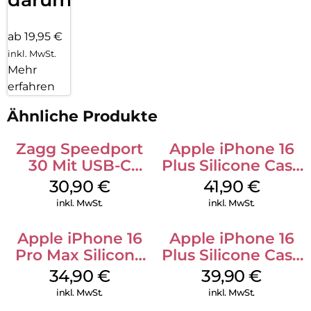
ab 19,95 €
inkl. MwSt.
Mehr
erfahren
Ähnliche Produkte
Zagg Speedport
Apple iPhone 16
30 Mit USB-C
Plus Silicone Case
Kabel Weiß
MagSafe Stone
30,90
€
41,90
€
Gray
inkl. MwSt.
inkl. MwSt.
Apple iPhone 16
Apple iPhone 16
Pro Max Silicone
Plus Silicone Case
Case MagSafe
MagSafe Plum
34,90
€
39,90
€
Denim
inkl. MwSt.
inkl. MwSt.